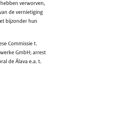
g hebben verworven,
van de vernietiging
et bijzonder hun
ese Commissie t.
nwerke GmbH; arrest
al de Álava e.a. t.