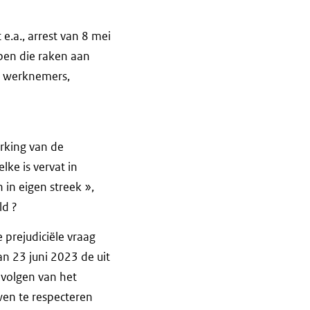
e.a., arrest van 8 mei
rpen die raken aan
an werknemers,
erking van de
lke is vervat in
in eigen streek »,
ld ?
 prejudiciële vraag
n 23 juni 2023 de uit
evolgen van het
en te respecteren