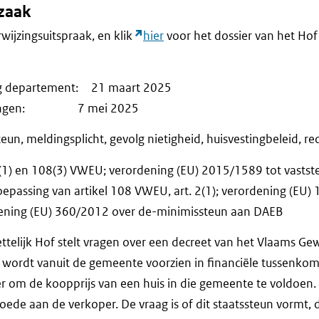
fzaak
rwijzingsuitspraak, en klik
hier
voor het dossier van het Hof 
ng departement: 21 maart 2025
merkingen: 7 mei 2025
eun, meldingsplicht, gevolg nietigheid, huisvestingbeleid, 
(1) en 108(3) VWEU; verordening (EU) 2015/1589 tot vastste
oepassing van artikel 108 VWEU, art. 2(1); verordening (EU)
dening (EU) 360/2012 over de-minimissteun aan DAEB
ttelijk Hof stelt vragen over een decreet van het Vlaams Ge
j wordt vanuit de gemeente voorzien in financiële tussenkom
er om de koopprijs van een huis in die gemeente te voldoe
 goede aan de verkoper. De vraag is of dit staatssteun vormt