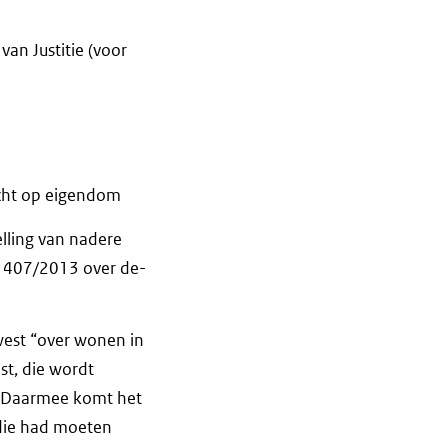
van Justitie (voor
recht op eigendom
lling van nadere
 1407/2013 over de-
west “over wonen in
st, die wordt
n. Daarmee komt het
, die had moeten