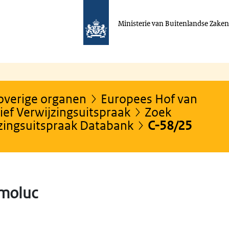
Ministerie van Buitenlandse Zake
 overige organen
Europees Hof van
ef Verwijzingsuitspraak
Zoek
jzingsuitspraak Databank
C-58/25
emoluc