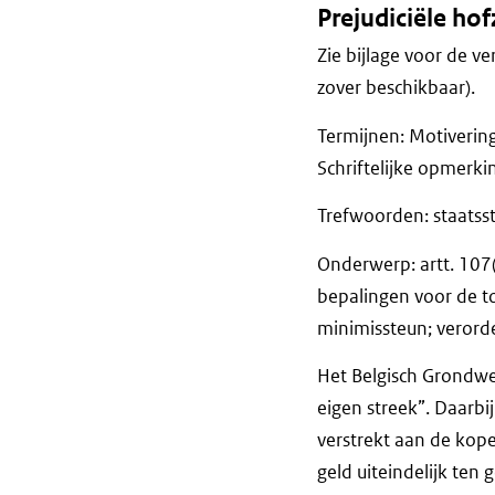
Prejudiciële ho
Zie bijlage voor de ve
zover beschikbaar).
Termijnen: Motiveri
Schriftelijke op
Trefwoorden: staatsst
Onderwerp: artt. 107
bepalingen voor de t
minimissteun; veror
Het Belgisch Grondwe
eigen streek”. Daarbi
verstrekt aan de kop
geld uiteindelijk ten