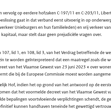
een vervolg op eerdere hofzaken C-197/11 en C-203/11, Libert 
eslissing gaat in dat verband eerst uitvoerig in op onderwe
ij verkeer Unieburgers en hun familieleden) en vrij verkeer v
 kapitaal, maar stelt daar geen prejudiciële vragen over.
n 107, lid 1, en 108, lid 3, van het Verdrag betreffende de w
zin te worden geïnterpreteerd dat een maatregel zoals die we
creet van het Vlaamse Gewest van 23 juni 2023 « over wonen 
vormt die bij de Europese Commissie moest worden aangeme
lijk Hof, indien het op grond van het antwoord op de eerste
 komen dat het voormelde decreet van het Vlaamse Gewest va
lde bepalingen voortvloeiende verplichtingen schendt, de g
finitief kunnen handhaven teneinde het gewettigd vertrouw