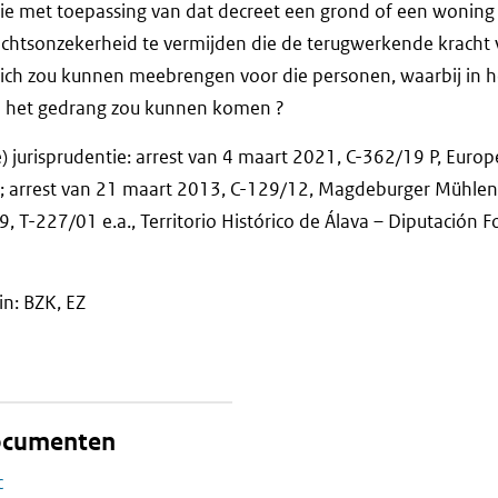
 die met toepassing van dat decreet een grond of een wonin
echtsonzekerheid te vermijden die de terugwerkende kracht 
zich zou kunnen meebrengen voor die personen, waarbij in h
 in het gedrang zou kunnen komen ?
 jurisprudentie: arrest van 4 maart 2021, C-362/19 P, Europ
a; arrest van 21 maart 2013, C-129/12, Magdeburger Mühle
T-227/01 e.a., Territorio Histórico de Álava – Diputación For
in: BZK, EZ
documenten
c