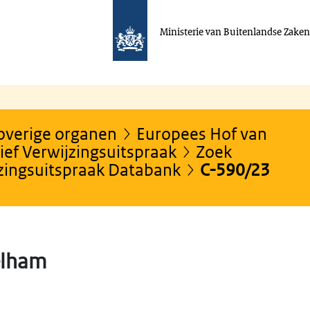
Ministerie van Buitenlandse Zake
 overige organen
Europees Hof van
ef Verwijzingsuitspraak
Zoek
jzingsuitspraak Databank
C-590/23
elham