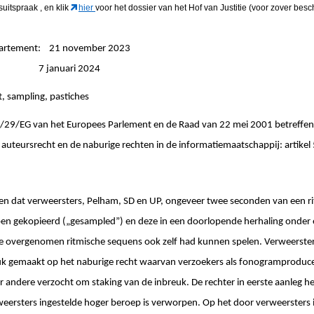
gsuitspraak
, en klik
hier
voor het dossier van het Hof van Justitie (voor zover besc
epartement: 21 november 2023
ngen: 7 januari 2024
t, sampling, pastiches
1/29/EG van het Europees Parlement en de Raad van 22 mei 2001 betreffe
auteursrecht en de naburige rechten in de informatiemaatschappĳ: artikel 5,
llen dat verweersters, Pelham, SD en UP, ongeveer twee seconden van een r
en gekopieerd („gesampled”) en deze in een doorlopende herhaling onde
de overgenomen ritmische sequens ook zelf had kunnen spelen. Verweerste
k gemaakt op het naburige recht waarvan verzoekers als fonogramproduce
andere verzocht om staking van de inbreuk. De rechter in eerste aanleg he
eersters ingestelde hoger beroep is verworpen. Op het door verweersters 