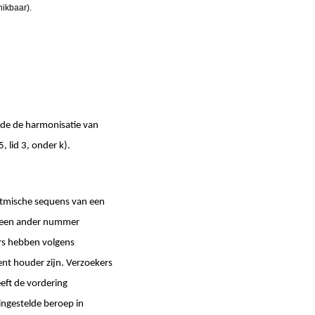
hikbaar).
nde de harmonisatie van
 lid 3, onder k).
itmische sequens van een
r een ander nummer
rs hebben volgens
nt houder zijn. Verzoekers
eft de vordering
ingestelde beroep in