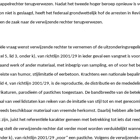
de appelrechter terugverwezen. Nadat het tweede hoger beroep opnieuw is 
on niet is geslaagd, heeft het federaal grondwettelijk hof de arresten in Rev
 en de zaak naar de verwijzende rechter terugverwezen.
iële vraag wenst verwijzende rechter te vernemen of de uitzonderingsregeli
kel 5, lid 3, onder k), van richtlijn 2001/29 in ieder geval een vangnet is voor
aand werk of ander materiaal, met inbegrip van sampling, en of voor het b
ereiste van humor, stijlimitatie of eerbetoon. Krachtens een nationale bepali
n lid 4, van richtlijn 2001/29, is de reproductie, de distributie en de medede
ikaturen, parodieën of pastiches toegestaan. De bandbreedte van de betek
al van veel lidstaten kan reiken van de imitatie van stijl tot en met gere
 reeds beschikbaar materiaal van vreemde herkomst. Daarbij hebben alle be
ok zijn, juist het referentiële karakter gemeen met betrekking tot iets dat re
ag stelt de verwijzende rechter dat verder moet worden verduidelijkt wanne
, onder k), van richtlijn 2001/29 „voor” een pastiche. Volgens de verwijzend