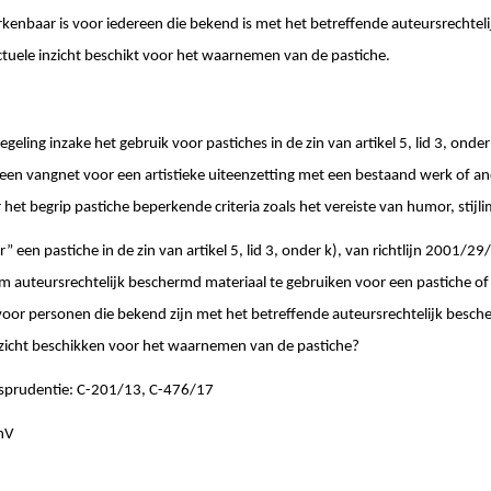
erkenbaar is voor iedereen die bekend is met het betreffende auteursrechte
ectuele inzicht beschikt voor het waarnemen van de pastiche.
eling inzake het gebruik voor pastiches in de zin van artikel 5, lid 3, onder k
een vangnet voor een artistieke uiteenzetting met een bestaand werk of an
het begrip pastiche beperkende criteria zoals het vereiste van humor, stijli
r” een pastiche in de zin van artikel 5, lid 3, onder k), van richtlijn 2001/29
 auteursrechtelijk beschermd materiaal te gebruiken voor een pastiche of 
 voor personen die bekend zijn met het betreffende auteursrechtelijk besch
 inzicht beschikken voor het waarnemen van de pastiche?
isprudentie: C-201/13, C-476/17
enV