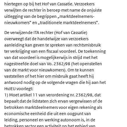
hiertegen op bij het Hof van Cassatie. Verzoekers
verwijten de rechter in beroep met name de onjuiste
uitlegging van de begrippen „marktdeelnemers-
nieuwkomers” en „traditionele marktdeelnemers”.
De verwijzende ITA rechter (Hof van Cassatie)
overweegt dat de handelwijze van verzoekers
aanleiding kan geven te spreken van rechtsmisbruik
ter verkrijging van een fiscaal voordeel. De toekenning
van dat voordeel is mogelijkerwijs in strijd met het
nagestreefde doel van Vo. 2362/98 (het openstellen
van de markt voor nieuwkomers). Om te kunnen
vaststellen of het hier om misbruik gaat heeft hij
antwoord nodig op de volgende vragen die hij aan het
HvJEU voorlegt:
1) Moet artikel 11 van verordening nr. 2362/98, dat
bepaalt dat de lidstaten zich ervan vergewissen of de
betrokken marktdeelnemers voor eigen rekening als
economische eenheid die uit een oogpunt van
leiding, personeel en werking autonoom is, in de
betrokken sector een activiteit op het gebied van