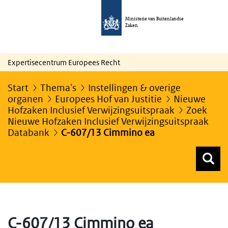
Ministerie van Buitenlandse
Zaken
Expertisecentrum Europees Recht
Start
Thema's
Instellingen & overige
organen
Europees Hof van Justitie
Nieuwe
Hofzaken Inclusief Verwijzingsuitspraak
Zoek
Nieuwe Hofzaken Inclusief Verwijzingsuitspraak
Databank
C-607/13 Cimmino ea
Z
Z
Top menu zoeken
C-607/13 Cimmino ea