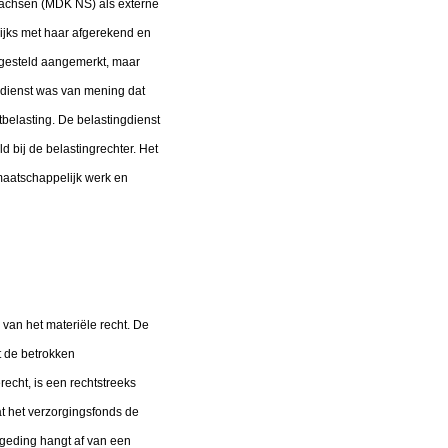
sachsen (MDK NS) als externe
ijks met haar afgerekend en
jgesteld aangemerkt, maar
ngdienst was van mening dat
belasting. De belastingdienst
 bij de belastingrechter. Het
maatschappelijk werk en
 van het materiële recht. De
at de betrokken
recht, is een rechtstreeks
at het verzorgingsfonds de
geding hangt af van een