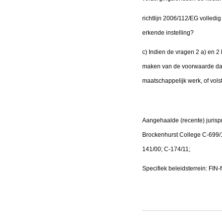
richtlijn 2006/112/EG volled
erkende instelling?
c) Indien de vragen 2 a) en 2
maken van de voorwaarde dat 
maatschappelijk werk, of vol
Aangehaalde (recente) juris
Brockenhurst College C-699/
141/00; C-174/11;
Specifiek beleidsterrein: FIN-f