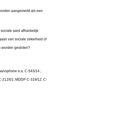
 worden aangemerkt als een
sociale aard afhankelijk
aan van sociale zekerheid of
en worden gesloten?
manophone e.a. C-543/14 ;
 C-212/01; MDDP C-319/12; C-