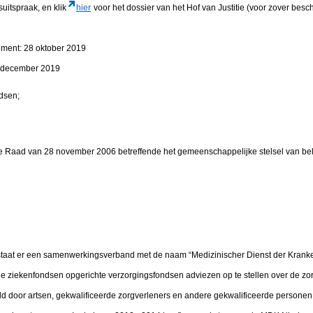
suitspraak, en klik
hier
voor het dossier van het Hof van Justitie (voor zover besc
ement: 28 oktober 2019
4 december 2019
ndsen;
de Raad van 28 november 2006 betreffende het gemeenschappelijke stelsel van be
bestaat er een samenwerkingsverband met de naam “Medizinischer Dienst der Kran
j de ziekenfondsen opgerichte verzorgingsfondsen adviezen op te stellen over de z
 door artsen, gekwalificeerde zorgverleners en andere gekwalificeerde personen