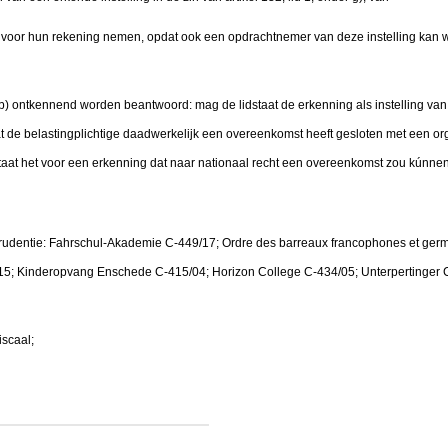
ig voor hun rekening nemen, opdat ook een opdrachtnemer van deze instelling kan
 b) ontkennend worden beantwoord: mag de lidstaat de erkenning als instelling van 
de belastingplichtige daadwerkelijk een overeenkomst heeft gesloten met een org
staat het voor een erkenning dat naar nationaal recht een overeenkomst zou kúnn
prudentie: Fahrschul-Akademie C-449/17; Ordre des barreaux francophones et ger
15; Kinderopvang Enschede C-415/04; Horizon College C-434/05; Unterpertinger
iscaal;