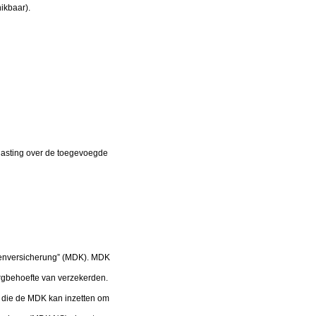
hikbaar).
lasting over de toegevoegde
kenversicherung” (MDK). MDK
orgbehoefte van verzekerden.
 die de MDK kan inzetten om