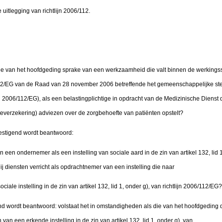
 uitlegging van richtlijn 2006/112.
ie van het hoofdgeding sprake van een werkzaamheid die valt binnen de werkingssfe
/112/EG van de Raad van 28 november 2006 betreffende het gemeenschappelijke ste
n 2006/112/EG), als een belastingplichtige in opdracht van de Medizinische Dienst
teverzekering) adviezen over de zorgbehoefte van patiënten opstelt?
vestigend wordt beantwoord:
n een ondernemer als een instelling van sociale aard in de zin van artikel 132, lid 1,
 diensten verricht als opdrachtnemer van een instelling die naar
ociale instelling in de zin van artikel 132, lid 1, onder g), van richtlijn 2006/112/EG?
nd wordt beantwoord: volstaat het in omstandigheden als die van het hoofdgeding 
an een erkende instelling in de zin van artikel 132, lid 1, onder g), van