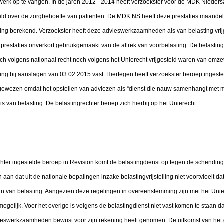
werk op te vangen. In de jaren 2012 - 2014 heeft verzoekster voor de MDK Nieder
ld over de zorgbehoefte van patiënten. De MDK NS heeft deze prestaties maandel
ing berekend. Verzoekster heeft deze advieswerkzaamheden als van belasting vri
 prestaties onverkort gebruikgemaakt van de aftrek van voorbelasting. De belasti
volgens nationaal recht noch volgens het Unierecht vrijgesteld waren van omzet
ng bij aanslagen van 03.02.2015 vast. Hiertegen heeft verzoekster beroep ingesteld
gewezen omdat het opstellen van adviezen als “dienst die nauw samenhangt met 
 is van belasting. De belastingrechter beriep zich hierbij op het Unierecht.
chter ingestelde beroep in Revision komt de belastingdienst op tegen de schending
 aan dat uit de nationale bepalingen inzake belastingvrijstelling niet voortvloeit d
zijn van belasting. Aangezien deze regelingen in overeenstemming zijn met het Unie
mogelijk. Voor het overige is volgens de belastingdienst niet vast komen te staan d
ieswerkzaamheden bewust voor zijn rekening heeft genomen. De uitkomst van het 