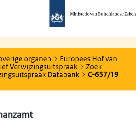
Ministerie van Buitenlandse Zake
 overige organen
Europees Hof van
ef Verwijzingsuitspraak
Zoek
jzingsuitspraak Databank
C-657/19
inanzamt