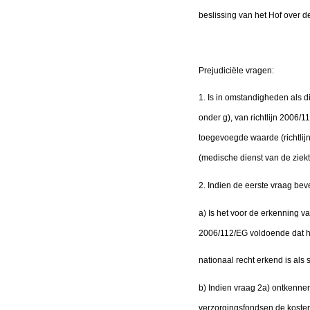
beslissing van het Hof over de
Prejudiciële vragen:
1. Is in omstandigheden als d
onder g), van richtlijn 2006
toegevoegde waarde (richtlij
(medische dienst van de ziek
2. Indien de eerste vraag be
a) Is het voor de erkenning va
2006/112/EG voldoende dat hij
nationaal recht erkend is als s
b) Indien vraag 2a) ontkenne
verzorgingsfondsen de kosten v