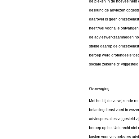
de pieken in de hoeveelheid 
deskundige adviezen opgeste
daarover is geen omzetbelast
heeft wel voor alle ontvangen
de advieswerkzaamheden noch 
stelde daarop de omzetbelasti
beroep werd grotendeels toe
sociale zekerheid” vrijgesteld
Overweging:
Met het bij de verwijzende re
belastingdienst voert in wezen
adviesprestaties vrijgesteld 
beroep op het Unierecht niet 
kosten voor verzoeksters adv