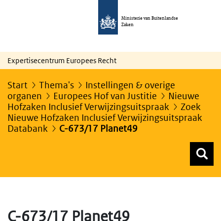
Ministerie van Buitenlandse
Zaken
Expertisecentrum Europees Recht
Start
Thema's
Instellingen & overige
organen
Europees Hof van Justitie
Nieuwe
Hofzaken Inclusief Verwijzingsuitspraak
Zoek
Nieuwe Hofzaken Inclusief Verwijzingsuitspraak
Databank
C-673/17 Planet49
Z
Z
Top menu zoeken
C-673/17 Planet49