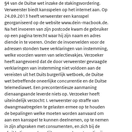
§4 van de Duitse wet inzake de stakingsvordering.
Verweerster biedt kansspelen op het internet aan. Op
24.09.2013 heeft verweerster een kansspel
georganiseerd op de website www.dein-macbook.de.
Na het invoeren van zijn postcode kwam de gebruiker
op een pagina terecht waar hij zijn naam en adres
diende in te voeren. Onder de invoervelden voor de
adressen stonden twee verklaringen van instemming,
welke voorzien waren van selectievakjes. Verzoeker
heeft aangevoerd dat de door verweerster gevraagde
verklaringen van instemming niet voldoen aan de
vereisten uit het Duits burgerlijk wetboek, de Duitse
wet betreffende oneerlijke concurrentie en de Duitse
telemediawet. Een precontentieuze aanmaning
dienaangaande leverde niets op. Verzoeker heeft
uiteindelijk verzocht: I. verweerster op straffe van
dwangmaatregelen te gelasten ermee op te houden
de bepalingen welke moeten worden aanvaard om
aan een kansspel te kunnen deelnemen, op te nemen
in zijn afspraken met consumenten, en zich bij de