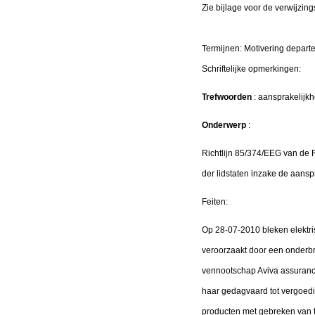
Zie bijlage voor de verwijzing
Termijnen: Motivering depar
Schriftelijke opmerking
Trefwoorden
: aansprakelijkhe
Onderwerp
:
Richtlijn 85/374/EEG van de 
der lidstaten inzake de aans
Feiten:
Op 28-07-2010 bleken elektri
veroorzaakt door een onderbre
vennootschap Aviva assurance
haar gedagvaard tot vergoedi
producten met gebreken van to