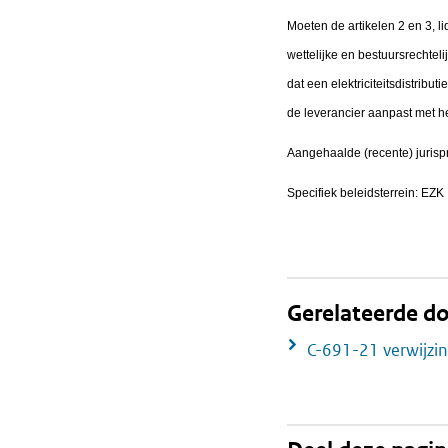
Moeten de artikelen 2 en 3, l
wettelijke en bestuursrechtel
dat een elektriciteitsdistrib
de leverancier aanpast met h
Aangehaalde (recente) jurisp
Specifiek beleidsterrein: EZK
Gerelateerde 
C-691-21 verwijzi