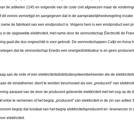
van de artikelen 1245 en volgende van de code civil afgewezen maar de vorderin
ft dit vonnis vernietigd en aangegeven dat in de aansprakelijkheidsregeling inzak
 name de fabrikant van een eindproduct is. Volgens hem is een eindproduct een pro
u is de opgewekte elektriciteit, met name door de vennootschap Électricité de Fra
g gaat die dus ongeschikt is voor gebruik. De vennootschappen Cafpi en Aviva he
j betogen dat de vennootschap Enedis een energiedistributeur is en geen producent
raag aan de orde of een elektriciteitsdistributiesysteembeheerder die de elektricite
aan de eindafnemer, dient te worden beschouwd als een „producent” van elektriciteit
ning aanpast van de door de producent geleverde elektriciteit met het oog op de d
 ertoe te vernemen of het begrip „producent” van elektriciteit in de zin van artikel 3
oom begrip dat losstaat van het begrip elektriciteitsproducent en -leverancier in d
or elektriciteit.