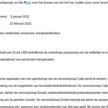
suitspraak, en klik
hier
voor het dossier van het Hof van Justitie (voor zover besch
tement: 5 januari 2022
en: 22 februari 2022
id, elektriciteit, producent, energiedistributeur
Raad van 25 juli 1985 betreffende de onderlinge aanpassing van de wettelijke en b
prakelijkheid voor producten met gebreken
sche apparaten van een agentschap van de vennootschap Cafpi slecht te werken, 
king van de nulgeleider van het elektriciteitsdistributienet. De vennootschap Cafp
s, stellen de vennootschap Enedis, elektriciteitsdistributiesysteembeheerder, hie
ng van de geleden schade. De vennootschap Enedis betoogt dat alleen de aanspra
epassing zijn, waarvoor een verjaringstermijn van drie jaar geldt. Bij vonnis van 