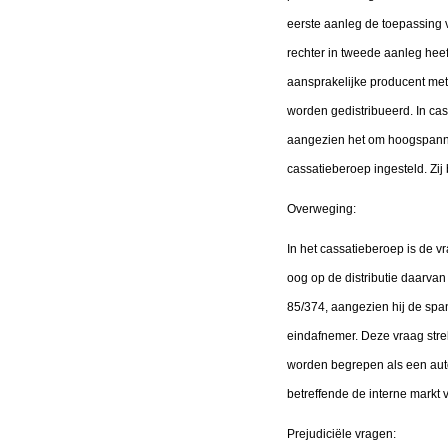
eerste aanleg de toepassing 
rechter in tweede aanleg hee
aansprakelijke producent met
worden gedistribueerd. In cas
aangezien het om hoogspannin
cassatieberoep ingesteld. Zi
Overweging:
In het cassatieberoep is de v
oog op de distributie daarvan 
85/374, aangezien hij de span
eindafnemer. Deze vraag strekt
worden begrepen als een auton
betreffende de interne markt vo
Prejudiciële vragen: