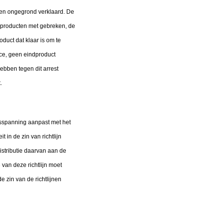
gen ongegrond verklaard. De
e producten met gebreken, de
duct dat klaar is om te
nce, geen eindproduct
bben tegen dit arrest
.
itsspanning aanpast met het
 in de zin van richtlijn
istributie daarvan aan de
 van deze richtlijn moet
e zin van de richtlijnen