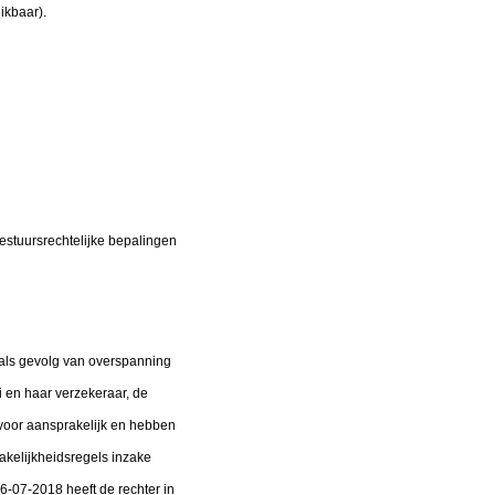
ikbaar).
estuursrechtelijke bepalingen
als gevolg van overspanning
i en haar verzekeraar, de
rvoor aansprakelijk en hebben
kelijkheidsregels inzake
06-07-2018 heeft de rechter in