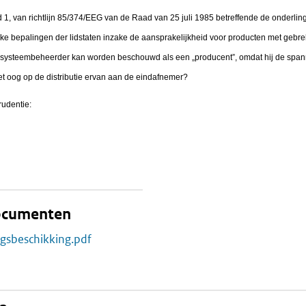
id 1, van richtlijn 85/374/EEG van de Raad van 25 juli 1985 betreffende de onderl
ijke bepalingen der lidstaten inzake de aansprakelijkheid voor producten met gebr
utiesysteembeheerder kan worden beschouwd als een „producent”, omdat hij de spanni
et oog op de distributie ervan aan de eindafnemer?
rudentie:
documenten
ngsbeschikking.pdf