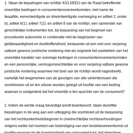
1. Staan de bepalingen van richtlijn 93/13/EEG van de Raad betreffende
oneerlijke bedingen in consumentenovereenkomsten, met name de
twaalfde, eenentwintigste en drieëntwintigste overweging en artikel 2, onder
b), artikel 6(1), artikel 7(2), en artikel 8 van de richtlijn, een samenstel van
gerechtelijke instrumenten toe, bij toepassing van het beginsel van
procedurele autonomie in combinatie met de beginselen van
gelijkwaardigheid en doeltreffendheid, bestaande uit een niet voor verjaring
vatbare gewone juridische vordering met als oogmerk het vaststellen van het
oneerlijke karakter van sommige bedingen in consumentenovereenkomsten
en een persoonlijke, vermogensrechtelijke en voor verjaring vatbare gewone
juridische vordering waarmee het doel van de richtlijn wordt nagestreefd,
namelijk het wegenemen van de gevolgen van alle verbintenissen die
voortvloeien uit en ten uitvoer worden gelegd uit hoofde van een beding
waarvan is vastgesteld dat het oneerlijk is ten opzichte van de consument?
2. Indien de eerste vraag bevestigd wordt beantwoord: staan dezelfde
bepalingen in de weg aan een uitlegging die voortvloeit uit de toepassing
van het rechtszekerheidsbeginsel in civielrechtelijke rechtsverhoudingen
volgens welke het moment van beëindiging van een kredietovereenkomst uit
hoofde waarvan hij de hoedanigheid van consument had, het objectieve