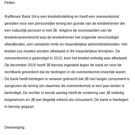
Feiten:
Raiffeisen Bank SA is een kredietinstelling en heeft een overeenkomst
gesloten voor een persoonlijke lening ten gunste van de kredietnemer die
een natuurlijk persoon is met JB. Volgens de voorwaarden van de
kredietovereenkomst was de kredietnemer het volgende verschuldigd:
afsluitkosten, een variabele rente en maandelijkse administratiekosten. Het
krediet zou moeten worden afbetaald in 84 maandelijkse termijnen. De
overeenkomst is geëindigd in 2015, toen het krediet volledig was afbetaald.
Op december 2016 heeft JB beroep ingesteld tegen de bank en voor de
rechtbank gevorderd dat de bedingen in de overeenkomst oneerlijk waren.
De bank heeft hiertegen in verweer gebracht dat JB niet langer consument is
aangezien de lening (en daarmee de overeenkomst) al een jaar eerder is
beëindigd. De rechter in eerste aanleg heeft de vordering van JB volledig
toegewezen en JB wel degelijk erkend als consument. De bank is hiertegen
in beroep gegaan.
Overweging: