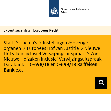
Ministerie van Buitenlandse
Zaken
Expertisecentrum Europees Recht
Start
Thema's
Instellingen & overige
organen
Europees Hof van Justitie
Nieuwe
Hofzaken Inclusief Verwijzingsuitspraak
Zoek
Nieuwe Hofzaken Inclusief Verwijzingsuitspraak
Databank
C-698/18 en C-699/18 Raiffeisen
Bank e.a.
Z
Z
Top menu zoeken