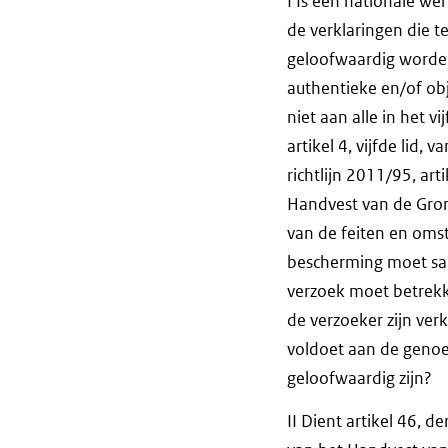
I Is een nationale wer
de verklaringen die t
geloofwaardig worden
authentieke en/of ob
niet aan alle in het 
artikel 4, vijfde lid,
richtlijn 2011/95, art
Handvest van de Grond
van de feiten en oms
bescherming moet sam
verzoek moet betrekk
de verzoeker zijn ver
voldoet aan de genoe
geloofwaardig zijn?
II Dient artikel 46, d