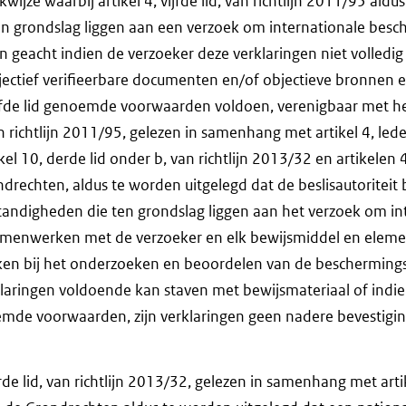
kwijze waarbij artikel 4, vijfde lid, van richtlijn 2011/95 ald
en grondslag liggen aan een verzoek om internationale besc
 geacht indien de verzoeker deze verklaringen niet volledi
jectief verifieerbare documenten en/of objectieve bronnen e
vijfde lid genoemde voorwaarden voldoen, verenigbaar met he
 van richtlijn 2011/95, gelezen in samenhang met artikel 4, led
ikel 10, derde lid onder b, van richtlijn 2013/32 en artikelen
rechten, aldus te worden uitgelegd dat de beslisautoriteit 
tandigheden die ten grondslag liggen aan het verzoek om in
enwerken met de verzoeker en elk bewijsmiddel en element
en bij het onderzoeken en beoordelen van de bescherming
klaringen voldoende kan staven met bewijsmateriaal of indi
mde voorwaarden, zijn verklaringen geen nadere bevestigi
erde lid, van richtlijn 2013/32, gelezen in samenhang met art