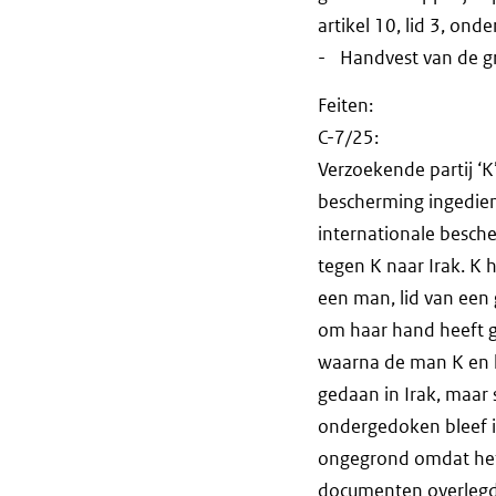
artikel 10, lid 3, onde
- Handvest van de gr
Feiten:
C-7/25:
Verzoekende partij ‘K
bescherming ingediend
internationale besch
tegen K naar Irak. K
een man, lid van een 
om haar hand heeft g
waarna de man K en h
gedaan in Irak, maar s
ondergedoken bleef i
ongegrond omdat het 
documenten overlegd e