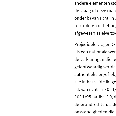
andere elementen (zo
de vraag of deze manie
onder b) van richtlij
controleren of het b
afgewezen asielverzo
Prejudiciële vragen C
I Is een nationale wer
de verklaringen die t
geloofwaardig worden
authentieke en/of ob
alle in het vijfde li
lid, van richtlijn 201
2011/95, artikel 10, 
de Grondrechten, aldu
omstandigheden die t