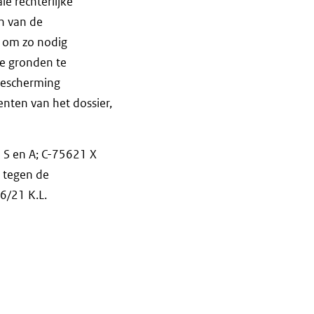
e rechterlijke
n van de
s om zo nodig
he gronden te
 bescherming
enten van het dossier,
2 S en A; C-75621 X
H tegen de
46/21 K.L.