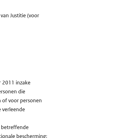
van Justitie (voor
r 2011 inzake
ersonen die
n of voor personen
e verleende
 betreffende
tionale bescherming: