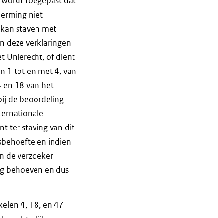
us wordt toegepast dat
herming niet
g kan staven met
n deze verklaringen
t Unierecht, of dient
en 1 tot en met 4, van
 4 en 18 van het
bij de beoordeling
ternationale
 ter staving van dit
sbehoefte en indien
en de verzoeker
ng behoeven en dus
ikelen 4, 18, en 47