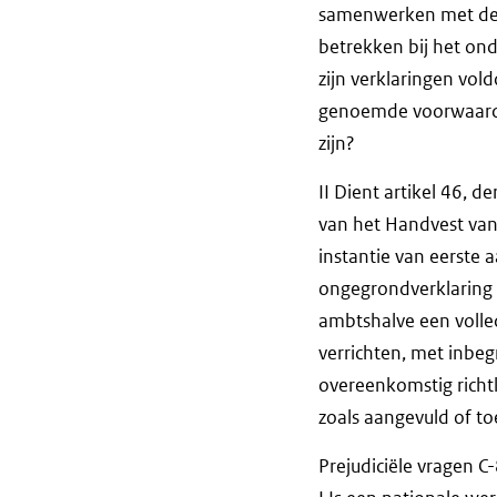
samenwerken met de v
betrekken bij het on
zijn verklaringen vol
genoemde voorwaarden
zijn?
II Dient artikel 46, d
van het Handvest van 
instantie van eerste
ongegrondverklaring 
ambtshalve een volled
verrichten, met inbe
overeenkomstig richtl
zoals aangevuld of t
Prejudiciële vragen C