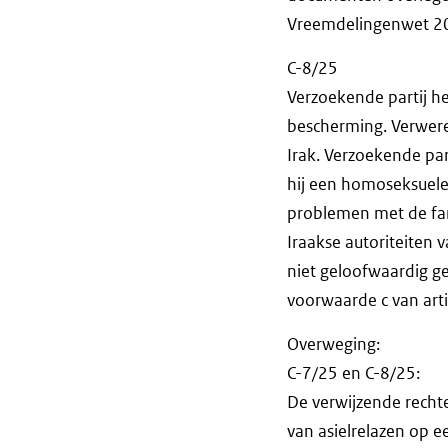
Vreemdelingenwet 2
C-8/25
Verzoekende partij h
bescherming. Verweren
Irak. Verzoekende par
hij een homoseksuele 
problemen met de fami
Iraakse autoriteiten
niet geloofwaardig g
voorwaarde c van art
Overweging:
C-7/25 en C-8/25:
De verwijzende recht
van asielrelazen op e