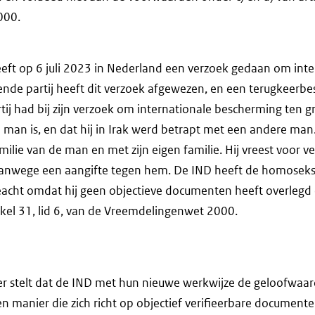
000.
eeft op 6 juli 2023 in Nederland een verzoek gedaan om inte
de partij heeft dit verzoek afgewezen, en een terugkeerbesl
tij had bij zijn verzoek om internationale bescherming ten 
man is, en dat hij in Irak werd betrapt met een andere man.
lie van de man en met zijn eigen familie. Hij vreest voor v
 vanwege een aangifte tegen hem. De IND heeft de homoseks
eacht omdat hij geen objectieve documenten heeft overlegd 
ikel 31, lid 6, van de Vreemdelingenwet 2000.
er stelt dat de IND met hun nieuwe werkwijze de geloofwaa
en manier die zich richt op objectief verifieerbare documen