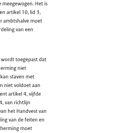
e meegewogen. Het is
n artikel 10, lid 3,
ter ambtshalve moet
rdeling van een
us wordt toegepast dat
herming niet
g kan staven met
n niet voldoet aan
t artikel 4, vijfde
, van richtlijn
8 van het Handvest van
ling van de feiten en
scherming moet