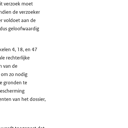
it verzoek moet
ndien de verzoeker
er voldoet aan de
 dus geloofwaardig
ikelen 4, 18, en 47
e rechterlijke
n van de
s om zo nodig
he gronden te
 bescherming
enten van het dossier,