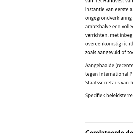
van het Handvest van 
instantie van eerste
ongegrondverklaring 
ambtshalve een volled
verrichten, met inbe
overeenkomstig richtl
zoals aangevuld of t
Aangehaalde (recente)
tegen International 
Staatssecretaris van J
Specifiek beleidsterr
Gerelateerde 