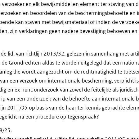
erzoeker en elk bewijsmiddel en element ter staving van d
derzoeken en beoordelen van de beschermingsbehoefte en i
doende kan staven met bewijsmateriaal of indien de verzoek
, zijn verklaringen geen nadere bevestiging behoeven en
erde lid, van richtlijn 2013/32, gelezen in samenhang met art
de Grondrechten aldus te worden uitgelegd dat een national
 aanleg die wordt aangezocht om de rechtmatigheid te toetse
van een verzoek om internationale bescherming, verplicht i
ig en ex nunc onderzoek van zowel de feitelijke als juridisc
grip van een onderzoek van de behoefte aan internationale
ijn 2011/95 op basis van de haar ter kennis gebrachte elem
oegelicht na een procedure op tegenspraak?
-8/25: