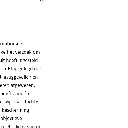
ernationale
elke het verzoek om
it heeft ingesteld
rondslag gelegd dat
 lastiggevallen en
keren afgewezen,
heeft aangifte
terwijl haar dochter
le bescherming
objectieve
el 31, lid 6, van de