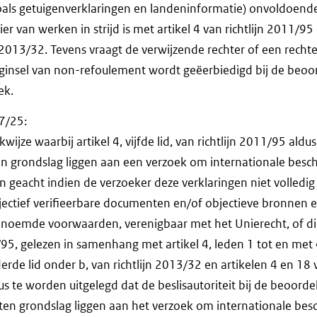
als getuigenverklaringen en landeninformatie) onvoldoend
r van werken in strijd is met artikel 4 van richtlijn 2011/95 e
n 2013/32. Tevens vraagt de verwijzende rechter of een rech
eginsel van non-refoulement wordt geëerbiedigd bij de beoo
ek.
-7/25:
kwijze waarbij artikel 4, vijfde lid, van richtlijn 2011/95 ald
en grondslag liggen aan een verzoek om internationale besc
 geacht indien de verzoeker deze verklaringen niet volledi
jectief verifieerbare documenten en/of objectieve bronnen e
d genoemde voorwaarden, verenigbaar met het Unierecht, of dien
1/95, gelezen in samenhang met artikel 4, leden 1 tot en met 4
derde lid onder b, van richtlijn 2013/32 en artikelen 4 en 1
s te worden uitgelegd dat de beslisautoriteit bij de beoorde
en grondslag liggen aan het verzoek om internationale be