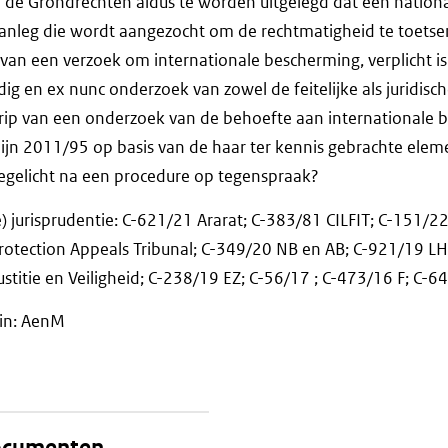
de Grondrechten aldus te worden uitgelegd dat een national
 aanleg die wordt aangezocht om de rechtmatigheid te toetse
van een verzoek om internationale bescherming, verplicht i
ig en ex nunc onderzoek van zowel de feitelijke als juridisc
grip van een onderzoek van de behoefte aan internationale
ijn 2011/95 op basis van de haar ter kennis gebrachte elem
oegelicht na een procedure op tegenspraak?
 jurisprudentie: C-621/21 Ararat; C-383/81 CILFIT; C-151/2
Protection Appeals Tribunal; C-349/20 NB en AB; C-921/19 L
ustitie en Veiligheid; C-238/19 EZ; C-56/17 ; C-473/16 F; C-6
ein: AenM
documenten