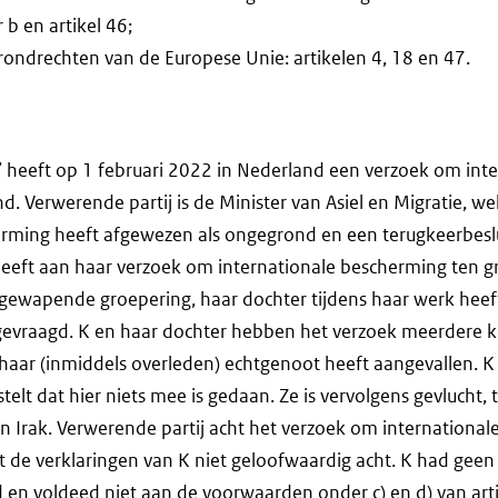
r b en artikel 46;
ondrechten van de Europese Unie: artikelen 4, 18 en 47.
’ heeft op 1 februari 2022 in Nederland een verzoek om int
. Verwerende partij is de Minister van Asiel en Migratie, w
erming heeft afgewezen als ongegrond en een terugkeerbeslu
 heeft aan haar verzoek om internationale bescherming ten g
gewapende groepering, haar dochter tijdens haar werk heeft
evraagd. K en haar dochter hebben het verzoek meerdere 
aar (inmiddels overleden) echtgenoot heeft aangevallen. K 
telt dat hier niets mee is gedaan. Ze is vervolgens gevlucht, 
n Irak. Verwerende partij acht het verzoek om internationa
de verklaringen van K niet geloofwaardig acht. K had geen 
n voldeed niet aan de voorwaarden onder c) en d) van artik