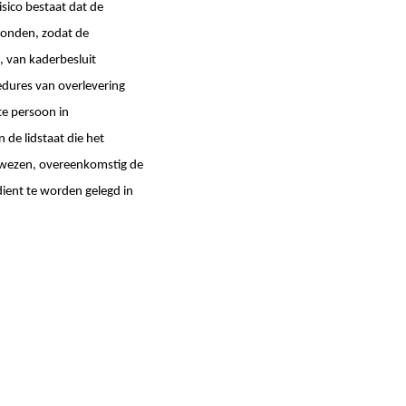
isico bestaat dat de
honden, zodat de
, van kaderbesluit
dures van overlevering
hte persoon in
n de lidstaat die het
erwezen, overeenkomstig de
 dient te worden gelegd in