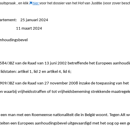
gsuitspraak
, en klik
hier
voor het dossier van het Hof van Justitie (voor zover besc
partement: 25 januari 2024
ngen: 11 maart 2024
anhoudingsbevel
JBZ van de Raad van 13 juni 2002 betreffende het Europees aanhoudin
dstaten: artikel 1, lid 2 en artikel 4, lid 6;
JBZ van de Raad van 27 november 2008 inzake de toepassing van het b
n waarbij vrijheidsstraffen of tot vrijheidsbeneming strekkende maatregelen
R, een man met een Roemeense nationaliteit die in België woont. Tegen AR 
eiten een Europees aanhoudingsbevel uitgevaardigd met het oog op een ge