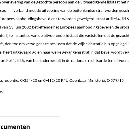
n overlevering van de gezochte persoon aan de uitvaardigende lidstaat het r
soon in verband met de uitvoering van de buitenlandse straf worden gesc
Europees aanhoudingsbevel dient te worden geweigerd, staat artikel 4, lid 6
van 13 juni 2002 betreffende het Europees aanhoudingsbevel en de proce
hterlijke instanties van de uitvoerende lidstaat die vaststellen dat de gezoc
ft, dan toe om vervolgens te beslissen dat de vrijheidsstraf die is opgelegd i
 heeft uitgevaardigd en naar welke gevangenisstraf in dat bevel wordt v
artikel 4, lid 6, van het kaderbesluit in de nationale rechtsorde ten uitvoer
isprudentie: C-354/20 en C-412/20 PPU Openbaar Ministerie; C-579/15
enV
documenten