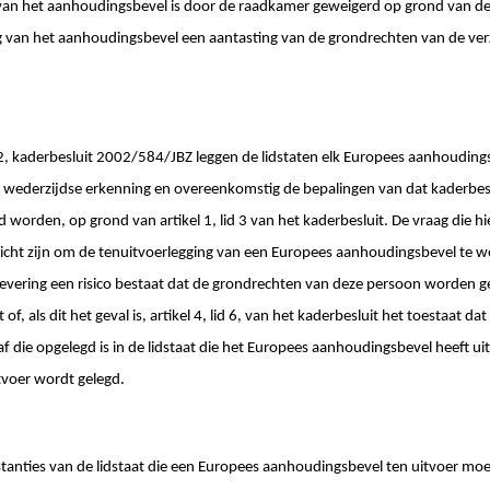
 van het aanhoudingsbevel is door de raadkamer geweigerd op grond van de
g van het aanhoudingsbevel een aantasting van de grondrechten van de ver
d 2, kaderbesluit 2002/584/JBZ leggen de lidstaten elk Europees aanhouding
 wederzijdse erkenning en overeenkomstig de bepalingen van dat kaderbesl
orden, op grond van artikel 1, lid 3 van het kaderbesluit. De vraag die hie
rplicht zijn om de tenuitvoerlegging van een Europees aanhoudingsbevel te w
rlevering een risico bestaat dat de grondrechten van deze persoon worden 
of, als dit het geval is, artikel 4, lid 6, van het kaderbesluit het toestaat dat
af die opgelegd is in de lidstaat die het Europees aanhoudingsbevel heeft ui
itvoer wordt gelegd.
stanties van de lidstaat die een Europees aanhoudingsbevel ten uitvoer mo