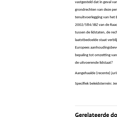
vastgesteld dat in geval va
grondrechten van deze per
tenuitvoerlegging van het 
2002/584/JBZ van de Raad 
tussen de lidstaten, de rec
laatstbedoelde staat verblij
Europees aanhoudingsbevel
bepaling tot omzetting van 
de uitvoerende lidstaat?
Aangehaalde (recente) jur
Specifiek beleidsterrein: J
Gerelateerde 