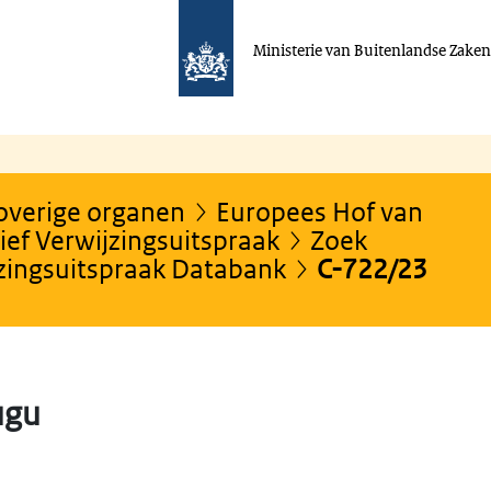
Ministerie van Buitenlandse Zake
 overige organen
Europees Hof van
ef Verwijzingsuitspraak
Zoek
jzingsuitspraak Databank
C-722/23
ugu