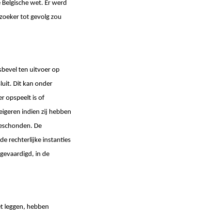
 Belgische wet. Er werd
zoeker tot gevolg zou
sbevel ten uitvoer op
uit. Dit kan onder
r opspeelt is of
eigeren indien zij hebben
geschonden. De
 de rechterlijke instanties
tgevaardigd, in de
et leggen, hebben