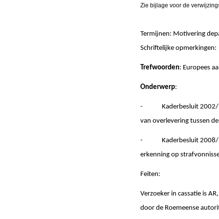
Zie bijlage voor de verwijzin
Termijnen: Motivering de
Schriftelijke opmerki
Trefwoorden
: Europees a
Onderwerp
:
- Kaderbesluit 2002/584/
van overlevering tussen de li
- Kaderbesluit 2008/909/
erkenning op strafvonnisse
Feiten:
Verzoeker in cassatie is A
door de Roemeense autorit