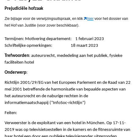
Prejudiciële hofzaak
Zie bijlage voor de verwijzingsuitspraak, en klik
hier
voor het dossier van
het Hof van Justitie (voor zover beschikbaar).
Termijnen: Motivering departement: 1 februari 2023
Schriftelijke opmerkingen: 18 maart 2023
Trefwoorden
: auteursrecht, mededeling aan het publiek, fysieke
faciliteiten hotel
Onderwerp
:
Richtlijn 2001/29/EG van het Europees Parlement en de Raad van 22
mei 2001 betreffende de harmonisatie van bepaalde aspecten van
het auteursrecht en de naburige rechten in de
informatiemaatschappij (“InfoSoc-richtlijn”)
Feiten:
Verweerster is de exploitant van een hotel in München. Op 17-11-
2019 was op televisietoestellen in de kamers en de fitnessruimte van
haar hotel een door een publieke televisiezender uitgezonden