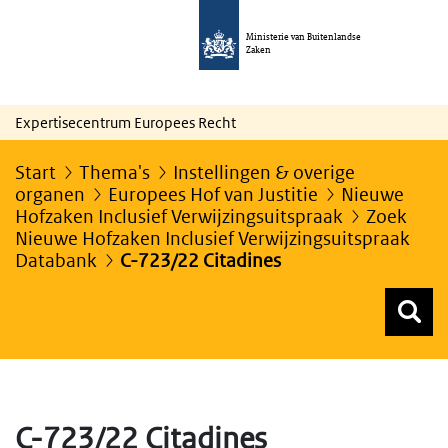
Ministerie van Buitenlandse
Zaken
Expertisecentrum Europees Recht
Start
Thema's
Instellingen & overige
organen
Europees Hof van Justitie
Nieuwe
Hofzaken Inclusief Verwijzingsuitspraak
Zoek
Nieuwe Hofzaken Inclusief Verwijzingsuitspraak
Databank
C-723/22 Citadines
Z
Z
Top menu zoeken
C-723/22 Citadines