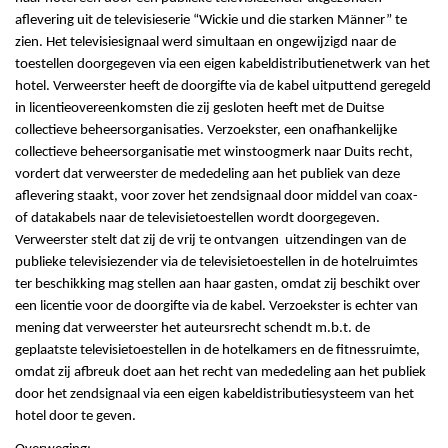
aflevering uit de televisieserie “Wickie und die starken Männer” te
zien. Het televisiesignaal werd simultaan en ongewijzigd naar de
toestellen doorgegeven via een eigen kabeldistributienetwerk van het
hotel. Verweerster heeft de doorgifte via de kabel uitputtend geregeld
in licentieovereenkomsten die zij gesloten heeft met de Duitse
collectieve beheersorganisaties. Verzoekster, een onafhankelijke
collectieve beheersorganisatie met winstoogmerk naar Duits recht,
vordert dat verweerster de mededeling aan het publiek van deze
aflevering staakt, voor zover het zendsignaal door middel van coax-
of datakabels naar de televisietoestellen wordt doorgegeven.
Verweerster stelt dat zij de vrij te ontvangen uitzendingen van de
publieke televisiezender via de televisietoestellen in de hotelruimtes
ter beschikking mag stellen aan haar gasten, omdat zij beschikt over
een licentie voor de doorgifte via de kabel. Verzoekster is echter van
mening dat verweerster het auteursrecht schendt m.b.t. de
geplaatste televisietoestellen in de hotelkamers en de fitnessruimte,
omdat zij afbreuk doet aan het recht van mededeling aan het publiek
door het zendsignaal via een eigen kabeldistributiesysteem van het
hotel door te geven.