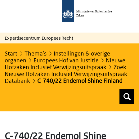
Ministerie van Buitenlandse
Zaken
Expertisecentrum Europees Recht
Start
Thema's
Instellingen & overige
organen
Europees Hof van Justitie
Nieuwe
Hofzaken Inclusief Verwijzingsuitspraak
Zoek
Nieuwe Hofzaken Inclusief Verwijzingsuitspraak
Databank
C-740/22 Endemol Shine Finland
Z
Z
Top menu zoeken
C-740/22 Endemol Shine