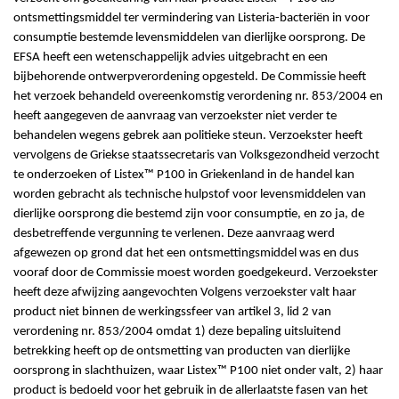
ontsmettingsmiddel ter vermindering van Listeria-bacteriën in voor
consumptie bestemde levensmiddelen van dierlijke oorsprong. De
EFSA heeft een wetenschappelijk advies uitgebracht en een
bijbehorende ontwerpverordening opgesteld. De Commissie heeft
het verzoek behandeld overeenkomstig verordening nr. 853/2004 en
heeft aangegeven de aanvraag van verzoekster niet verder te
behandelen wegens gebrek aan politieke steun. Verzoekster heeft
vervolgens de Griekse staatssecretaris van Volksgezondheid verzocht
te onderzoeken of Listex™ P100 in Griekenland in de handel kan
worden gebracht als technische hulpstof voor levensmiddelen van
dierlijke oorsprong die bestemd zijn voor consumptie, en zo ja, de
desbetreffende vergunning te verlenen. Deze aanvraag werd
afgewezen op grond dat het een ontsmettingsmiddel was en dus
vooraf door de Commissie moest worden goedgekeurd. Verzoekster
heeft deze afwijzing aangevochten Volgens verzoekster valt haar
product niet binnen de werkingssfeer van artikel 3, lid 2 van
verordening nr. 853/2004 omdat 1) deze bepaling uitsluitend
betrekking heeft op de ontsmetting van producten van dierlijke
oorsprong in slachthuizen, waar Listex™ P100 niet onder valt, 2) haar
product is bedoeld voor het gebruik in de allerlaatste fasen van het