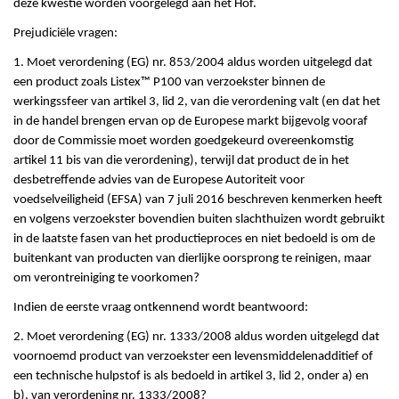
deze kwestie worden voorgelegd aan het Hof.
Prejudiciële vragen:
1. Moet verordening (EG) nr. 853/2004 aldus worden uitgelegd dat
een product zoals Listex™ P100 van verzoekster binnen de
werkingssfeer van artikel 3, lid 2, van die verordening valt (en dat het
in de handel brengen ervan op de Europese markt bijgevolg vooraf
door de Commissie moet worden goedgekeurd overeenkomstig
artikel 11 bis van die verordening), terwijl dat product de in het
desbetreffende advies van de Europese Autoriteit voor
voedselveiligheid (EFSA) van 7 juli 2016 beschreven kenmerken heeft
en volgens verzoekster bovendien buiten slachthuizen wordt gebruikt
in de laatste fasen van het productieproces en niet bedoeld is om de
buitenkant van producten van dierlijke oorsprong te reinigen, maar
om verontreiniging te voorkomen?
Indien de eerste vraag ontkennend wordt beantwoord:
2. Moet verordening (EG) nr. 1333/2008 aldus worden uitgelegd dat
voornoemd product van verzoekster een levensmiddelenadditief of
een technische hulpstof is als bedoeld in artikel 3, lid 2, onder a) en
b), van verordening nr. 1333/2008?