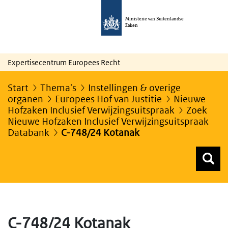
Ministerie van Buitenlandse
Zaken
Expertisecentrum Europees Recht
Start
Thema's
Instellingen & overige
organen
Europees Hof van Justitie
Nieuwe
Hofzaken Inclusief Verwijzingsuitspraak
Zoek
Nieuwe Hofzaken Inclusief Verwijzingsuitspraak
Databank
C-748/24 Kotanak
Z
Z
Top menu zoeken
C-748/24 Kotanak