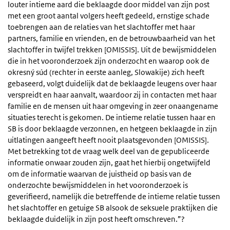
louter intieme aard die beklaagde door middel van zijn post
met een groot aantal volgers heeft gedeeld, ernstige schade
toebrengen aan de relaties van het slachtoffer met haar
partners, familie en vrienden, en de betrouwbaarheid van het
slachtoffer in twijfel trekken [OMISSIS]. Uit de bewijsmiddelen
die in het vooronderzoek zijn onderzocht en waarop ook de
okresný súd (rechter in eerste aanleg, Slowakije) zich heeft
gebaseerd, volgt duidelijk dat de beklaagde leugens over haar
verspreidt en haar aanvalt, waardoor zij in contacten met haar
familie en de mensen uit haar omgeving in zeer onaangename
situaties terecht is gekomen. De intieme relatie tussen haar en
SB is door beklaagde verzonnen, en hetgeen beklaagde in zijn
uitlatingen aangeeft heeft nooit plaatsgevonden [OMISSIS].
Met betrekking tot de vraag welk deel van de gepubliceerde
informatie onwaar zouden zijn, gaat het hierbij ongetwijfeld
om de informatie waarvan de juistheid op basis van de
onderzochte bewijsmiddelen in het vooronderzoek is
geverifieerd, namelijk die betreffende de intieme relatie tussen
het slachtoffer en getuige SB alsook de seksuele praktijken die
beklaagde duidelijk in zijn post heeft omschreven.”?