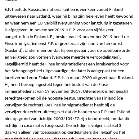
E.P. heeft de Russische nationaliteit en is vier keer vanuit Finland
uitgewezen naar Estland, waar hij bijna zijn hele leven heeft gewoond
en waar hem een EU-verblijfsvergunning voor langdurig ingezetenen
is afgegeven. In november 2019 is E.P. voor een vijfde keer
aangetroffen in Finland. Bij besluit van 19 november 2019 heeft de
Finse immigratiedienst E.P. uitgezet naar zijn land van herkomst
(Rusland), onder meer omdat hij een gevaar voor de openbare orde
en veiligheid zou vormen (vanwege meerdere veroordelingen).
Tegelijkertijd heeft de Finse immigratiedienst een inreisverbod voor
het Schengengebied uitgevaardigd, dat later is aangepast tot een
inreisverbod voor Finland. E.P. is in maart 2020 uitgezet naar Rusland.
Hij heeft beroep ingesteld tegen het besluit van de Finse
immigratiedienst van 19 november 2019. Uiteindelijk is het geschil
terechtgekomen bij de hoogste bestuursrechter van Finland (de
verwijzende rechter). De Finse immigratiedienst heeft bij de
verwijzende rechter uiteengezet dat de banden van E.P. met Estland
niet op grond van richtlijn 2003/109/EG zijn beoordeeld, omdat die
richtlijn in casu niet is toegepast. Die richtlijn is volgens artikel 3
daarvan alleen van toepassing op derdelanders die ‘legaal’ op het