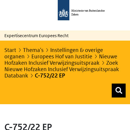
Ministerie van Buitenlandse
Zaken
Expertisecentrum Europees Recht
Start
Thema's
Instellingen & overige
organen
Europees Hof van Justitie
Nieuwe
Hofzaken Inclusief Verwijzingsuitspraak
Zoek
Nieuwe Hofzaken Inclusief Verwijzingsuitspraak
Databank
C-752/22 EP
Z
Z
Top menu zoeken
C-752/22 EP