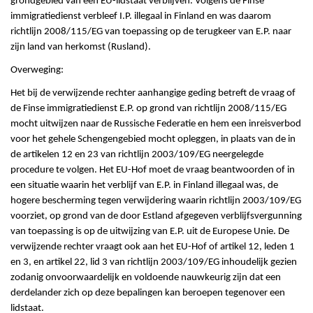
grondgebied van een EU-lidstaat verblijven. Volgens de Finse
immigratiedienst verbleef I.P. illegaal in Finland en was daarom
richtlijn 2008/115/EG van toepassing op de terugkeer van E.P. naar
zijn land van herkomst (Rusland).
Overweging:
Het bij de verwijzende rechter aanhangige geding betreft de vraag of
de Finse immigratiedienst E.P. op grond van richtlijn 2008/115/EG
mocht uitwijzen naar de Russische Federatie en hem een inreisverbod
voor het gehele Schengengebied mocht opleggen, in plaats van de in
de artikelen 12 en 23 van richtlijn 2003/109/EG neergelegde
procedure te volgen. Het EU-Hof moet de vraag beantwoorden of in
een situatie waarin het verblijf van E.P. in Finland illegaal was, de
hogere bescherming tegen verwijdering waarin richtlijn 2003/109/EG
voorziet, op grond van de door Estland afgegeven verblijfsvergunning
van toepassing is op de uitwijzing van E.P. uit de Europese Unie. De
verwijzende rechter vraagt ook aan het EU-Hof of artikel 12, leden 1
en 3, en artikel 22, lid 3 van richtlijn 2003/109/EG inhoudelijk gezien
zodanig onvoorwaardelijk en voldoende nauwkeurig zijn dat een
derdelander zich op deze bepalingen kan beroepen tegenover een
lidstaat.