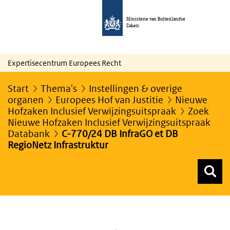
Ministerie van Buitenlandse
Zaken
Expertisecentrum Europees Recht
Start
Thema's
Instellingen & overige
organen
Europees Hof van Justitie
Nieuwe
Hofzaken Inclusief Verwijzingsuitspraak
Zoek
Nieuwe Hofzaken Inclusief Verwijzingsuitspraak
Databank
C-770/24 DB InfraGO et DB
RegioNetz Infrastruktur
Z
Z
Top menu zoeken