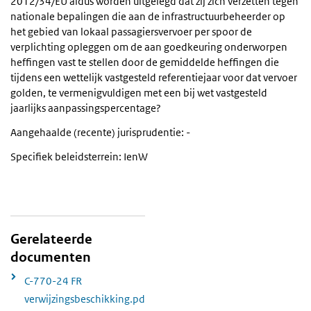
2012/34/EU aldus worden uitgelegd dat zij zich verzetten tegen
nationale bepalingen die aan de infrastructuurbeheerder op
het gebied van lokaal passagiersvervoer per spoor de
verplichting opleggen om de aan goedkeuring onderworpen
heffingen vast te stellen door de gemiddelde heffingen die
tijdens een wettelijk vastgesteld referentiejaar voor dat vervoer
golden, te vermenigvuldigen met een bij wet vastgesteld
jaarlijks aanpassingspercentage?
Aangehaalde (recente) jurisprudentie: -
Specifiek beleidsterrein: IenW
Gerelateerde
documenten
C-770-24 FR
verwijzingsbeschikking.pd