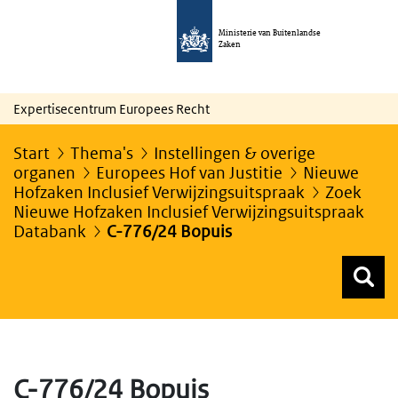
Ministerie van Buitenlandse
Zaken
Expertisecentrum Europees Recht
Start
Thema's
Instellingen & overige
organen
Europees Hof van Justitie
Nieuwe
Hofzaken Inclusief Verwijzingsuitspraak
Zoek
Nieuwe Hofzaken Inclusief Verwijzingsuitspraak
Databank
C-776/24 Bopuis
Z
Z
Top menu zoeken
C-776/24 Bopuis