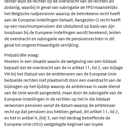
Verder wijst de rechter op de overdracht van de rechten als
zodanig, waarbij in geval van subrogatie de FPD maandelijks
het Belgische rustpensioen waarop de betrokkene recht heeft
aan de Europese instellingen betaalt. Aangezien CJ recht heeft
op een maximumpensioen dat uitsluitend op basis van zijn
loopbaan bij de Europese instellingen wordt berekend, leiden
de overdracht en subrogatie van de pensioenrechten in dit
geval tot ongerechtvaardigde verrijking.
Prejudiciële vraag:
Moeten in een situatie waarin de wetgeving van een lidstaat
bepaalt dat de overdracht van de in artikel 11, lid 2, van bijlage
VIII bij het Statuut van de ambtenaren van de Europese Unie
bedoelde rechten niet plaatsvindt door een overdracht van de
bijdragen op het tijdstip waarop de ambtenaar in vaste dienst
van de Unie wordt aangesteld, maar door de subrogatie van de
Europese instellingen in de rechten op het in die lidstaat
verworven pensioen vanaf de datum waarop de ambtenaar
recht op dat pensioen zou hebben gehad, dit artikel 11, lid 2,
en het in artikel 4, [lid] 3, van het Verdrag betreffende de
Europese Unie (VEU) vastgelegde beginsel van loyale