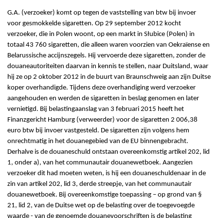
G.A. (verzoeker) komt op tegen de vaststelling van btw bij invoer
voor gesmokkelde sigaretten. Op 29 september 2012 kocht
verzoeker, die in Polen woont, op een markt in Słubice (Polen) in
totaal 43 760 sigaretten, die alleen waren voorzien van Oekraïense en
Belarussische accijnszegels. Hij vervoerde deze sigaretten, zonder de
douaneautoriteiten daarvan in kennis te stellen, naar Duitsland, waar
hij ze op 2 oktober 2012 in de buurt van Braunschweig aan zijn Duitse
koper overhandigde. Tijdens deze overhandiging werd verzoeker
aangehouden en werden de sigaretten in beslag genomen en later
vernietigd. Bij belastingaanslag van 3 februari 2015 heeft het
Finanzgericht Hamburg (verweerder) voor de sigaretten 2 006,38
euro btw bij invoer vastgesteld. De sigaretten zijn volgens hem
onrechtmatig in het douanegebied van de EU binnengebracht.
Derhalve is de douaneschuld ontstaan overeenkomstig artikel 202, lid
1, onder a), van het communautair douanewetboek. Aangezien
verzoeker dit had moeten weten, is hij een douaneschuldenaar in de
zin van artikel 202, lid 3, derde streepje, van het communautair
douanewetboek. Bij overeenkomstige toepassing – op grond van §
21, lid 2, van de Duitse wet op de belasting over de toegevoegde
waarde - van de genoemde douanevoorschriften is de belasting