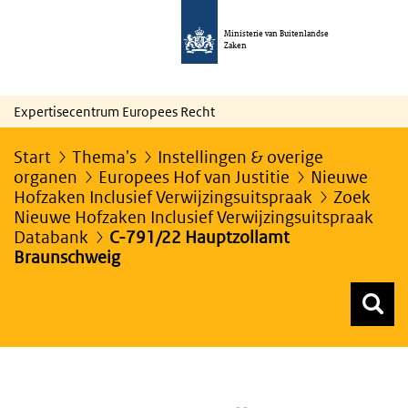
Ministerie van Buitenlandse
Zaken
Expertisecentrum Europees Recht
Start
Thema's
Instellingen & overige
organen
Europees Hof van Justitie
Nieuwe
Hofzaken Inclusief Verwijzingsuitspraak
Zoek
Nieuwe Hofzaken Inclusief Verwijzingsuitspraak
Databank
C-791/22 Hauptzollamt
Braunschweig
Z
Z
Top menu zoeken