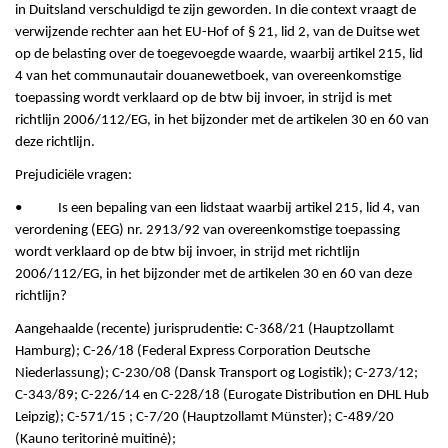
in Duitsland verschuldigd te zijn geworden. In die context vraagt de
verwijzende rechter aan het EU-Hof of § 21, lid 2, van de Duitse wet
op de belasting over de toegevoegde waarde, waarbij artikel 215, lid
4 van het communautair douanewetboek, van overeenkomstige
toepassing wordt verklaard op de btw bij invoer, in strijd is met
richtlijn 2006/112/EG, in het bijzonder met de artikelen 30 en 60 van
deze richtlijn.
Prejudiciële vragen:
• Is een bepaling van een lidstaat waarbij artikel 215, lid 4, van
verordening (EEG) nr. 2913/92 van overeenkomstige toepassing
wordt verklaard op de btw bij invoer, in strijd met richtlijn
2006/112/EG, in het bijzonder met de artikelen 30 en 60 van deze
richtlijn?
Aangehaalde (recente) jurisprudentie: C-368/21 (Hauptzollamt
Hamburg); C-26/18 (Federal Express Corporation Deutsche
Niederlassung); C-230/08 (Dansk Transport og Logistik); C-273/12;
C-343/89; C-226/14 en C-228/18 (Eurogate Distribution en DHL Hub
Leipzig); C-571/15 ; C-7/20 (Hauptzollamt Münster); C-489/20
(Kauno teritorinė muitinė);