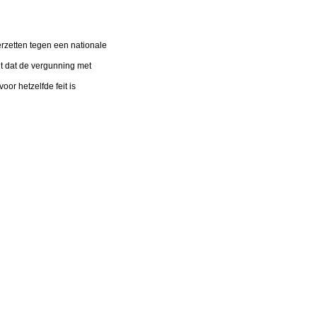
rzetten tegen een nationale
alt dat de vergunning met
or hetzelfde feit is