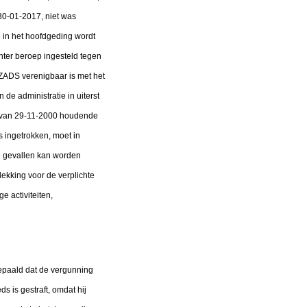
 30-01-2017, niet was
 in het hoofdgeding wordt
hter beroep ingesteld tegen
 ZADS verenigbaar is met het
de administratie in uiterst
ie van 29-11-2000 houdende
s ingetrokken, moet in
te gevallen kan worden
ekking voor de verplichte
e activiteiten,
S bepaald dat de vergunning
 is gestraft, omdat hij