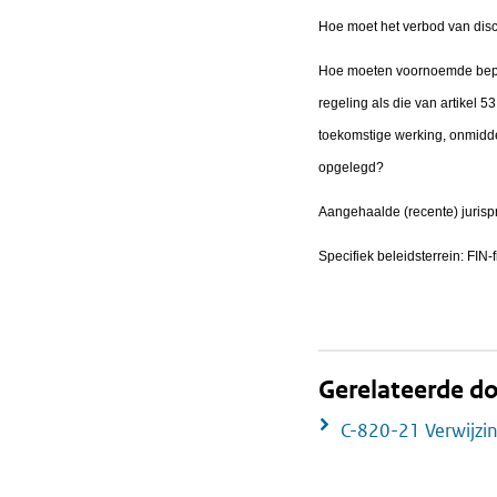
Hoe moet het verbod van disc
Hoe moeten voornoemde bepali
regeling als die van artikel 5
toekomstige werking, onmiddel
opgelegd?
Aangehaalde (recente) jurisp
Specifiek beleidsterrein: FIN-f
Gerelateerde 
C-820-21 Verwijzi