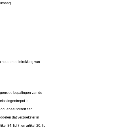
ikbaar).
 houdende intrekking van
olgens de bepalingen van de
lastingentrepot te
 douaneautoriteit een
iddelen dat verzoekster in
el 84, lid 7, en artikel 20, lid