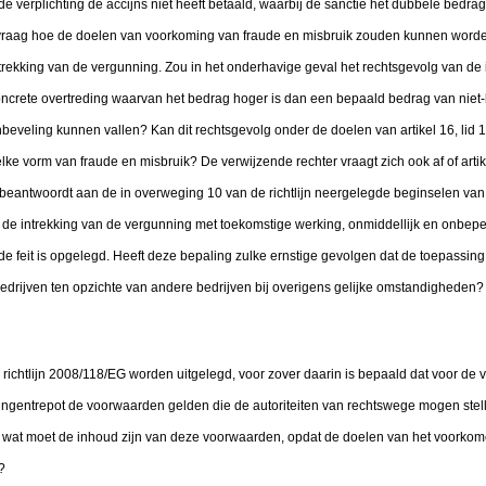
verplichting de accijns niet heeft betaald, waarbij de sanctie het dubbele bedrag
 de vraag hoe de doelen van voorkoming van fraude en misbruik zouden kunnen worde
ntrekking van de vergunning. Zou in het onderhavige geval het rechtsgevolg van de
ncrete overtreding waarvan het bedrag hoger is dan een bepaald bedrag van niet-
eveling kunnen vallen? Kan dit rechtsgevolg onder de doelen van artikel 16, lid 1, 
e vorm van fraude en misbruik? De verwijzende rechter vraagt zich ook af of artikel
DS beantwoordt aan de in overweging 10 van de richtlijn neergelegde beginselen va
in de intrekking van de vergunning met toekomstige werking, onmiddellijk en onbeperk
de feit is opgelegd. Heeft deze bepaling zulke ernstige gevolgen dat de toepassing 
bedrijven ten opzichte van andere bedrijven bij overigens gelijke omstandigheden?
an richtlijn 2008/118/EG worden uitgelegd, voor zover daarin is bepaald dat voor d
ingentrepot de voorwaarden gelden die de autoriteiten van rechtswege mogen stel
 wat moet de inhoud zijn van deze voorwaarden, opdat de doelen van het voorkom
?