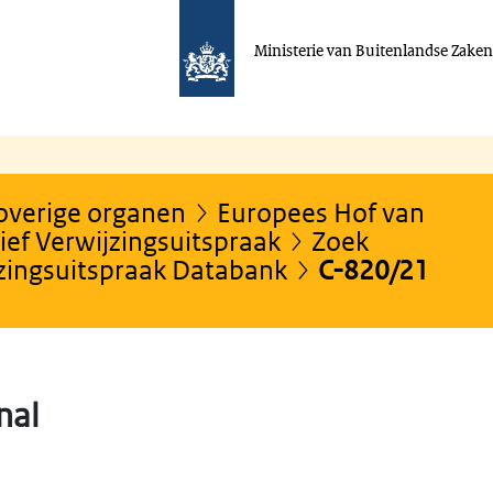
Ministerie van Buitenlandse Zake
 overige organen
Europees Hof van
ef Verwijzingsuitspraak
Zoek
jzingsuitspraak Databank
C-820/21
inal