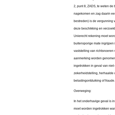
2, punt 8, ZADS, te weten de 
nagekomen en zag daarin een 
bestreden) is de vergunning v
deze beschikking en verzoekt 
Unierecht rekening moet worde
buitensporige mate ingrijpen
vaststelling van richtsnoeren 
aanmerking worden genomen. In
ingetrokken in geval van niet
zekerheidstelling, herhaalde o
belastingontduiking of fraude.
Overweging:
In het onderhavige geval is in 
moet worden ingetrokken wann