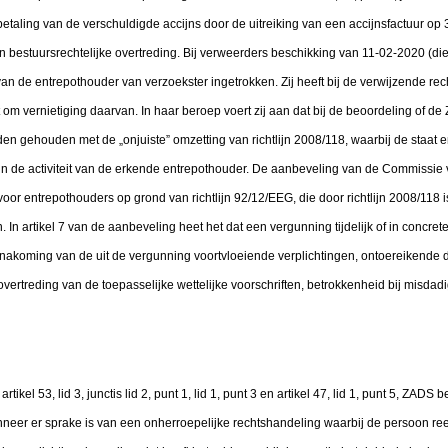
betaling van de verschuldigde accijns door de uitreiking van een accijnsfactuur op
bestuursrechtelijke overtreding. Bij verweerders beschikking van 11-02-2020 (die
an de entrepothouder van verzoekster ingetrokken. Zij heeft bij de verwijzende rec
om vernietiging daarvan. In haar beroep voert zij aan dat bij de beoordeling of de
n gehouden met de „onjuiste” omzetting van richtlijn 2008/118, waarbij de staat en 
 in de activiteit van de erkende entrepothouder. De aanbeveling van de Commiss
voor entrepothouders op grond van richtlijn 92/12/EEG, die door richtlijn 2008/118 i
 artikel 7 van de aanbeveling heet het dat een vergunning tijdelijk of in concre
-nakoming van de uit de vergunning voortvloeiende verplichtingen, ontoereikende d
vertreding van de toepasselijke wettelijke voorschriften, betrokkenheid bij misdadig
artikel 53, lid 3, junctis lid 2, punt 1, lid 1, punt 3 en artikel 47, lid 1, punt 5, ZAD
eer er sprake is van een onherroepelijke rechtshandeling waarbij de persoon reeds