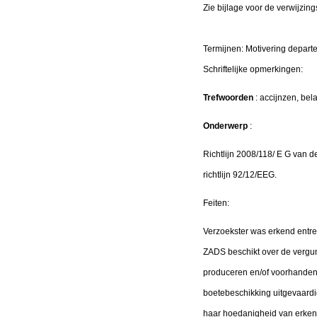
Zie bijlage voor de verwijzing
Termijnen: Motivering depar
Schriftelijke opmerking
Trefwoorden
: accijnzen, bel
Onderwerp
:
Richtlijn 2008/118/
Е
G van d
richtlijn 92/12/EEG.
Feiten:
Verzoekster was erkend entre
ZADS beschikt over de vergun
produceren en/of voorhanden 
boetebeschikking uitgevaardig
haar hoedanigheid van erkend en