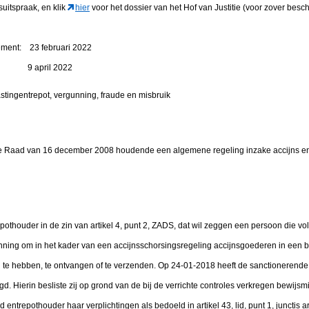
suitspraak, en klik
hier
voor het dossier van het Hof van Justitie (voor zover besch
tement: 23 februari 2022
en: 9 april 2022
astingentrepot, vergunning, fraude en misbruik
e Raad van 16 december 2008 houdende een algemene regeling inzake accijns en
pothouder in de zin van artikel 4, punt 2, ZADS, dat wil zeggen een persoon die v
ning om in het kader van een accijnsschorsingsregeling accijnsgoederen in een be
te hebben, te ontvangen of te verzenden. Op 24-01-2018 heeft de sanctionerende
d. Hierin besliste zij op grond van de bij de verrichte controles verkregen bewijsm
trepothouder haar verplichtingen als bedoeld in artikel 43, lid, punt 1, junctis artik