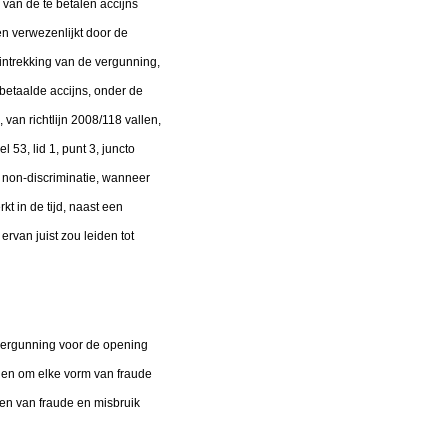
 van de te betalen accijns
n verwezenlijkt door de
 intrekking van de vergunning,
betaalde accijns, onder de
van richtlijn 2008/118 vallen,
 53, lid 1, punt 3, juncto
n non-discriminatie, wanneer
t in de tijd, naast een
ervan juist zou leiden tot
e vergunning voor de opening
len om elke vorm van fraude
en van fraude en misbruik