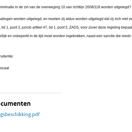
riminatie in de zin van de overweging 10 van richtlijn 2008/118 worden uitgelegd?
ngen worden uitgelegd, en moeten zij aldus worden uitgelegd dat zij zich niet ve
3, lid 1, punt 3, juncto artikel 47, lid 1, punt 5, ZADS, voor zover deze regeling bepa
lijk en onbeperkt in de tijd moet worden ingetrokken, naast een sanctie die reeds vo
rudentie:
iscaal
documenten
ngsbeschikking.pdf