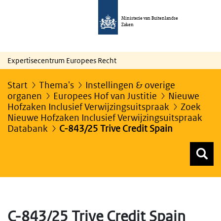
Ministerie van Buitenlandse
Zaken
Expertisecentrum Europees Recht
Start
Thema's
Instellingen & overige
organen
Europees Hof van Justitie
Nieuwe
Hofzaken Inclusief Verwijzingsuitspraak
Zoek
Nieuwe Hofzaken Inclusief Verwijzingsuitspraak
Databank
C-843/25 Trive Credit Spain
Z
Z
Top menu zoeken
C-843/25 Trive Credit Spain