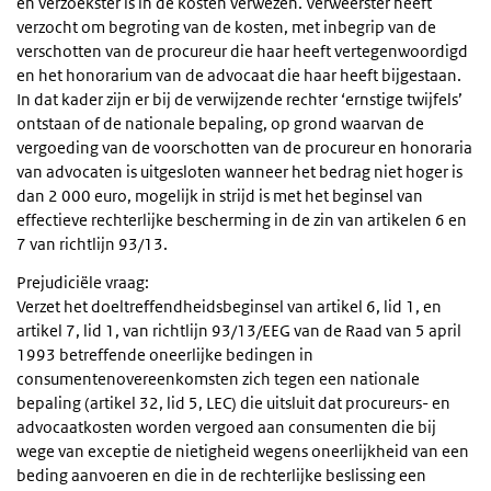
en verzoekster is in de kosten verwezen. Verweerster heeft
verzocht om begroting van de kosten, met inbegrip van de
verschotten van de procureur die haar heeft vertegenwoordigd
en het honorarium van de advocaat die haar heeft bijgestaan.
In dat kader zijn er bij de verwijzende rechter ‘ernstige twijfels’
ontstaan of de nationale bepaling, op grond waarvan de
vergoeding van de voorschotten van de procureur en honoraria
van advocaten is uitgesloten wanneer het bedrag niet hoger is
dan 2 000 euro, mogelijk in strijd is met het beginsel van
effectieve rechterlijke bescherming in de zin van artikelen 6 en
7 van richtlijn 93/13.
Prejudiciële vraag:
Verzet het doeltreffendheidsbeginsel van artikel 6, lid 1, en
artikel 7, lid 1, van richtlijn 93/13/EEG van de Raad van 5 april
1993 betreffende oneerlijke bedingen in
consumentenovereenkomsten zich tegen een nationale
bepaling (artikel 32, lid 5, LEC) die uitsluit dat procureurs- en
advocaatkosten worden vergoed aan consumenten die bij
wege van exceptie de nietigheid wegens oneerlijkheid van een
beding aanvoeren en die in de rechterlijke beslissing een