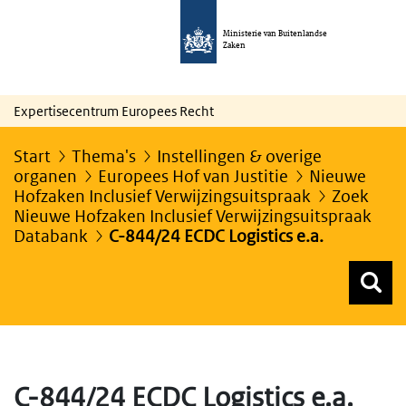
Ministerie van Buitenlandse
Zaken
Expertisecentrum Europees Recht
Start
Thema's
Instellingen & overige
organen
Europees Hof van Justitie
Nieuwe
Hofzaken Inclusief Verwijzingsuitspraak
Zoek
Nieuwe Hofzaken Inclusief Verwijzingsuitspraak
Databank
C-844/24 ECDC Logistics e.a.
Z
Z
Top menu zoeken
C-844/24 ECDC Logistics e.a.