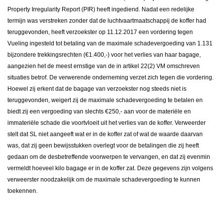
Property Irregularity Report (PIR) heeft ingediend. Nadat een redelijke
termijn was verstreken zonder dat de luchtvaartmaatschappij de koffer had
teruggevonden, heeft verzoekster op 11.12.2017 een vordering tegen
Vueling ingesteld tot betaling van de maximale schadevergoeding van 1.131
bijzondere trekkingsrechten (€1.400,-) voor het verlies van haar bagage,
aangezien het de meest ernstige van de in artikel 22(2) VM omschreven
situaties betrof. De verwerende onderneming verzet zich tegen die vordering.
Hoewel zij erkent dat de bagage van verzoekster nog steeds niet is
teruggevonden, weigert zij de maximale schadevergoeding te betalen en
biedt zij een vergoeding van slechts €250,- aan voor de materiële en
immateriële schade die voortvloeit uit het verlies van de koffer. Verweerder
stelt dat SL niet aangeeft wat er in de koffer zat of wat de waarde daarvan
was, dat zij geen bewijsstukken overlegt voor de betalingen die zij heeft
gedaan om de desbetreffende voorwerpen te vervangen, en dat zij evenmin
vermeldt hoeveel kilo bagage er in de koffer zat. Deze gegevens zijn volgens
verweerster noodzakelijk om de maximale schadevergoeding te kunnen
toekennen.