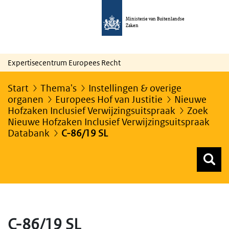
Ministerie van Buitenlandse
Zaken
Expertisecentrum Europees Recht
Start
Thema's
Instellingen & overige
organen
Europees Hof van Justitie
Nieuwe
Hofzaken Inclusief Verwijzingsuitspraak
Zoek
Nieuwe Hofzaken Inclusief Verwijzingsuitspraak
Databank
C-86/19 SL
Z
Z
Top menu zoeken
C-86/19 SL