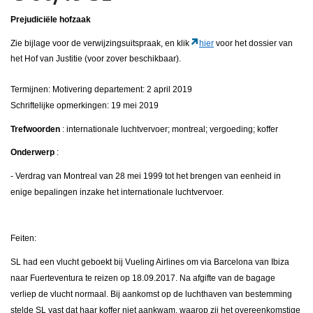
Prejudiciële hofzaak
Zie bijlage voor de verwijzingsuitspraak, en klik
hier
voor het dossier van
het Hof van Justitie (voor zover beschikbaar).
Termijnen: Motivering departement: 2 april 2019
Schriftelijke opmerkingen: 19 mei 2019
Trefwoorden
: internationale luchtvervoer; montreal; vergoeding; koffer
Onderwerp
:
- Verdrag van Montreal van 28 mei 1999 tot het brengen van eenheid in
enige bepalingen inzake het internationale luchtvervoer.
Feiten:
SL had een vlucht geboekt bij Vueling Airlines om via Barcelona van Ibiza
naar Fuerteventura te reizen op 18.09.2017. Na afgifte van de bagage
verliep de vlucht normaal. Bij aankomst op de luchthaven van bestemming
stelde SL vast dat haar koffer niet aankwam, waarop zij het overeenkomstige