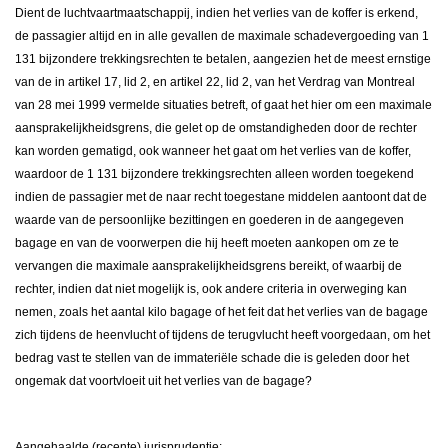
Dient de luchtvaartmaatschappij, indien het verlies van de koffer is erkend,
de passagier altijd en in alle gevallen de maximale schadevergoeding van 1
131 bijzondere trekkingsrechten te betalen, aangezien het de meest ernstige
van de in artikel 17, lid 2, en artikel 22, lid 2, van het Verdrag van Montreal
van 28 mei 1999 vermelde situaties betreft, of gaat het hier om een maximale
aansprakelijkheidsgrens, die gelet op de omstandigheden door de rechter
kan worden gematigd, ook wanneer het gaat om het verlies van de koffer,
waardoor de 1 131 bijzondere trekkingsrechten alleen worden toegekend
indien de passagier met de naar recht toegestane middelen aantoont dat de
waarde van de persoonlijke bezittingen en goederen in de aangegeven
bagage en van de voorwerpen die hij heeft moeten aankopen om ze te
vervangen die maximale aansprakelijkheidsgrens bereikt, of waarbij de
rechter, indien dat niet mogelijk is, ook andere criteria in overweging kan
nemen, zoals het aantal kilo bagage of het feit dat het verlies van de bagage
zich tijdens de heenvlucht of tijdens de terugvlucht heeft voorgedaan, om het
bedrag vast te stellen van de immateriële schade die is geleden door het
ongemak dat voortvloeit uit het verlies van de bagage?
Aangehaalde (recente) jurisprudentie: