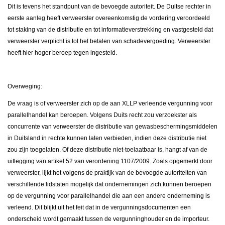
Dit is tevens het standpunt van de bevoegde autoriteit. De Duitse rechter in
eerste aanleg heeft verweerster overeenkomstig de vordering veroordeeld
tot staking van de distributie en tot informatieverstrekking en vastgesteld dat
verweerster verplicht is tot het betalen van schadevergoeding. Verweerster
heeft hier hoger beroep tegen ingesteld.
Overweging:
De vraag is of verweerster zich op de aan XLLP verleende vergunning voor
parallelhandel kan beroepen. Volgens Duits recht zou verzoekster als
concurrente van verweerster de distributie van gewasbeschermingsmiddelen
in Duitsland in rechte kunnen laten verbieden, indien deze distributie niet
zou zijn toegelaten. Of deze distributie niet-toelaatbaar is, hangt af van de
uitlegging van artikel 52 van verordening 1107/2009. Zoals opgemerkt door
verweerster, lijkt het volgens de praktijk van de bevoegde autoriteiten van
verschillende lidstaten mogelijk dat ondernemingen zich kunnen beroepen
op de vergunning voor parallelhandel die aan een andere onderneming is
verleend. Dit blijkt uit het feit dat in de vergunningsdocumenten een
onderscheid wordt gemaakt tussen de vergunninghouder en de importeur.