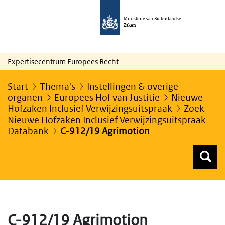
Ministerie van Buitenlandse
Zaken
Expertisecentrum Europees Recht
Start
Thema's
Instellingen & overige
organen
Europees Hof van Justitie
Nieuwe
Hofzaken Inclusief Verwijzingsuitspraak
Zoek
Nieuwe Hofzaken Inclusief Verwijzingsuitspraak
Databank
C-912/19 Agrimotion
Z
Z
Top menu zoeken
C-912/19 Agrimotion