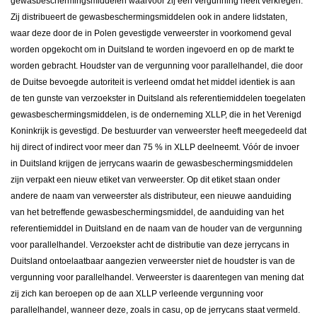
gewasbeschermingsmiddelen waarvoor zij een vergunning heeft verkregen.
Zij distribueert de gewasbeschermingsmiddelen ook in andere lidstaten,
waar deze door de in Polen gevestigde verweerster in voorkomend geval
worden opgekocht om in Duitsland te worden ingevoerd en op de markt te
worden gebracht. Houdster van de vergunning voor parallelhandel, die door
de Duitse bevoegde autoriteit is verleend omdat het middel identiek is aan
de ten gunste van verzoekster in Duitsland als referentiemiddelen toegelaten
gewasbeschermingsmiddelen, is de onderneming XLLP, die in het Verenigd
Koninkrijk is gevestigd. De bestuurder van verweerster heeft meegedeeld dat
hij direct of indirect voor meer dan 75 % in XLLP deelneemt. Vóór de invoer
in Duitsland krijgen de jerrycans waarin de gewasbeschermingsmiddelen
zijn verpakt een nieuw etiket van verweerster. Op dit etiket staan onder
andere de naam van verweerster als distributeur, een nieuwe aanduiding
van het betreffende gewasbeschermingsmiddel, de aanduiding van het
referentiemiddel in Duitsland en de naam van de houder van de vergunning
voor parallelhandel. Verzoekster acht de distributie van deze jerrycans in
Duitsland ontoelaatbaar aangezien verweerster niet de houdster is van de
vergunning voor parallelhandel. Verweerster is daarentegen van mening dat
zij zich kan beroepen op de aan XLLP verleende vergunning voor
parallelhandel, wanneer deze, zoals in casu, op de jerrycans staat vermeld.