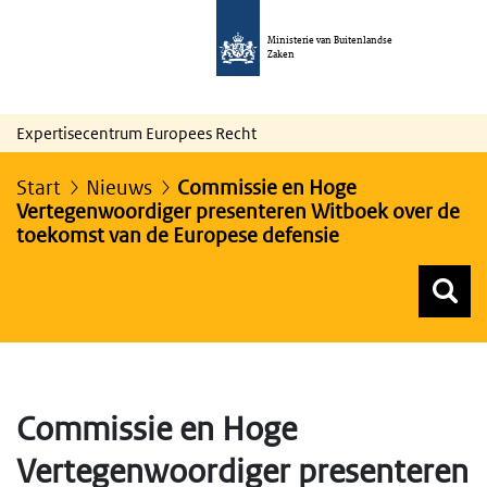
Ministerie van Buitenlandse
Zaken
Expertisecentrum Europees Recht
Start
Nieuws
Commissie en Hoge
Vertegenwoordiger presenteren Witboek over de
toekomst van de Europese defensie
Z
Z
Top menu zoeken
Commissie en Hoge
Vertegenwoordiger presenteren