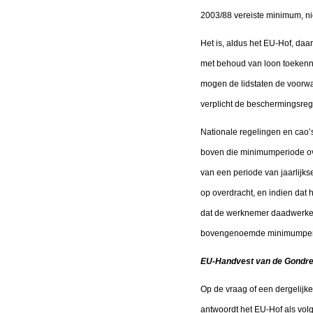
2003/88 vereiste minimum, niet
Het is, aldus het EU-Hof, daa
met behoud van loon toekenne
mogen de lidstaten de voorwaa
verplicht de beschermingsrege
Nationale regelingen en cao’
boven die minimumperiode ov
van een periode van jaarlijkse
op overdracht, en indien dat h
dat de werknemer daadwerkelijk
bovengenoemde minimumperio
EU-Handvest van de Gondr
Op de vraag of een dergelijke
antwoordt het EU-Hof als volg