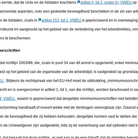
n eerste, dat de Unie en de lidstaten krachtens
artikel 4, lid 2, onder b), VWEU
op 
genoemde aspecten, over een gedeelde bevoegdheid beschikken in de zin van artik
 de lidstaten, zoals in
artikel 153, lid 1, VWEU
is gepreciseerd en in overweging 
rsteund en aangevuld op het gebied van de verbetering van het arbeidsmilieu, om 
rs te beschermen.
orschriften
at richtlijn 2003/88, die, zoals in punt 34 van dit arrest is opgemerkt, enkel minim
id op het gebied van de organisatie van de arbeidstijd, is vastgesteld op grondslag 
WEU
. Blijkens de rechtspraak van het EU-Hof moet de uitdrukking „minimumvoorschrif
echt en is overgenomen in artikel 1, lid 1, van die richtlijn, worden beschouwd in s
d 4, VWEU
, waarin is gepreciseerd dat dergelijke minimumvoorschriften niet belette
herming handhaaft of invoert welke met de Verdragen verenigbaar zijn. Daaruit volg
van de bevoegdheid die zij hebben behouden, dergelijke normen vast te stellen die 
n de Uniewetgever zijn vastgesteld, mits zij de samenhang van dat optreden niet 
8, dat bepaalt dat deze richtlijn „er niet aan in de weg [staat]” dat de lidstaten bep