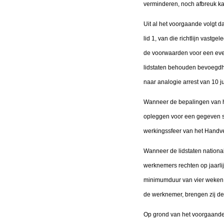
verminderen, noch afbreuk ka
Uit al het voorgaande volgt d
lid 1, van die richtlijn vastg
de voorwaarden voor een even
lidstaten behouden bevoegdhe
naar analogie arrest van 10 j
Wanneer de bepalingen van he
opleggen voor een gegeven situ
werkingssfeer van het Handves
Wanneer de lidstaten national
werknemers rechten op jaarlij
minimumduur van vier weken, 
de werknemer, brengen zij deze 
Op grond van het voorgaande 