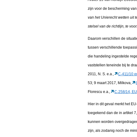
zijn voor de bescherming va
van het Unierecht wetten uit t
stelsel van de richtlijn, te vo
Daarom verschillen de situati
tussen verschillende toepassi
die handeling ingestelde rege
vaststellen teneinde bij te d
2011, N. S. e.a.,
C
‑
411/10 e
53; 9 maart 2017, Milkova,
Florescu e.a.,
C
‑
258/14, EU
Hier in dit geval merkt het E
toegekend dan de in artikel 7
kunnen worden overgedragen 
zijn, als zodanig noch de m