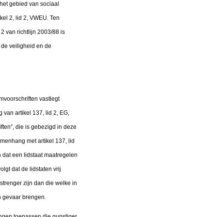
het gebied van sociaal
el 2, lid 2, VWEU. Ten
2 van richtlijn 2003/88 is
de veiligheid en de
umvoorschriften vastlegt
van artikel 137, lid 2, EG,
ten”, die is gebezigd in deze
amenhang met artikel 137, lid
n dat een lidstaat maatregelen
t dat de lidstaten vrij
strenger zijn dan die welke in
in gevaar brengen.
alingen toepassen die gunstiger