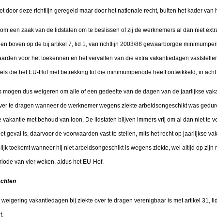
 door deze richtlijn geregeld maar door het nationale recht, buiten het kader van het
rom een zaak van de lidstaten om te beslissen of zij de werknemers al dan niet extr
n boven op de bij artikel 7, lid 1, van richtlijn 2003/88 gewaarborgde minimumpe
rden voor het toekennen en het vervallen van die extra vakantiedagen vaststellen. I
ls die het EU-Hof met betrekking tot die minimumperiode heeft ontwikkeld, in acht
s mogen dus weigeren om alle of een gedeelte van de dagen van de jaarlijkse vak
er te dragen wanneer de werknemer wegens ziekte arbeidsongeschikt was gedur
 vakantie met behoud van loon. De lidstaten blijven immers vrij om al dan niet te vo
et geval is, daarvoor de voorwaarden vast te stellen, mits het recht op jaarlijkse 
 toekomt wanneer hij niet arbeidsongeschikt is wegens ziekte, wel altijd op zijn min
de van vier weken, aldus het EU-Hof.
echten
 weigering vakantiedagen bij ziekte over te dragen verenigbaar is met artikel 31, li
t.