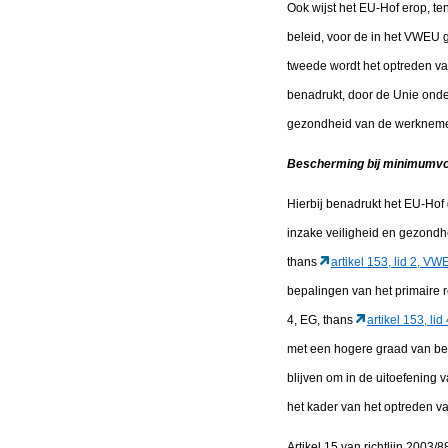
Ook wijst het EU-Hof erop, te
beleid, voor de in het VWEU 
tweede wordt het optreden van
benadrukt, door de Unie onde
gezondheid van de werkneme
Bescherming bij minimumvo
Hierbij benadrukt het EU-Hof d
inzake veiligheid en gezondhe
thans
artikel 153, lid 2, V
bepalingen van het primaire r
4, EG, thans
artikel 153, li
met een hogere graad van besc
blijven om in de uitoefening 
het kader van het optreden va
Artikel 15 van richtlijn 2003/8