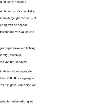
en die zij nastreeft.
en boven op de in artikel 7,
nnen, dergelijke rechten – of
fening van de door de
ssfeer daarvan vallen (zie
een specifieke verplichting
aardigt, buiten de
ngen van het Handvest.
e in de hoofdgedingen, de
chtlijn 2003/88 vastgelegde
hten in geval van ziekte van
.
ing is met betrekking tot