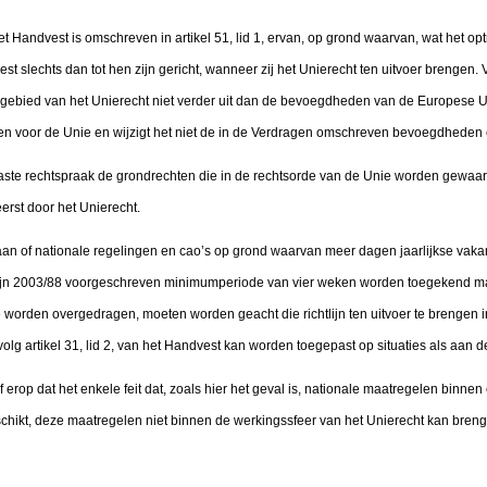
 Handvest is omschreven in artikel 51, lid 1, ervan, op grond waarvan, wat het optr
 slechts dan tot hen zijn gericht, wanneer zij het Unierecht ten uitvoer brengen. Vol
gebied van het Unierecht niet verder uit dan de bevoegdheden van de Europese U
n voor de Unie en wijzigt het niet de in de Verdragen omschreven bevoegdheden 
ste rechtspraak de grondrechten die in de rechtsorde van de Unie worden gewaar
eerst door het Unierecht.
 of nationale regelingen en cao’s op grond waarvan meer dagen jaarlijkse vaka
ichtlijn 2003/88 voorgeschreven minimumperiode van vier weken worden toegekend ma
orden overgedragen, moeten worden geacht die richtlijn ten uitvoer te brengen in d
volg artikel 31, lid 2, van het Handvest kan worden toegepast op situaties als aan 
f erop dat het enkele feit dat, zoals hier het geval is, nationale maatregelen binn
ikt, deze maatregelen niet binnen de werkingssfeer van het Unierecht kan brenge