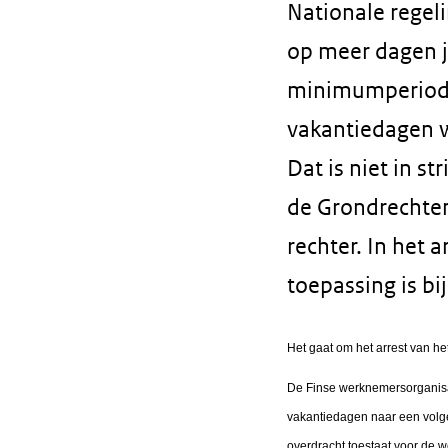
Nationale regel
op meer dagen j
minimumperiode 
vakantiedagen w
Dat is niet in s
de Grondrechten
rechter. In het 
toepassing is b
Het gaat om het arrest van h
De Finse werknemersorganisa
vakantiedagen naar een volge
overdracht toestaat voor de 