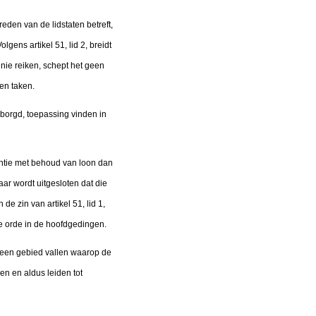
eden van de lidstaten betreft,
gens artikel 51, lid 2, breidt
nie reiken, schept het geen
en taken.
borgd, toepassing vinden in
ntie met behoud van loon dan
ar wordt uitgesloten dat die
e zin van artikel 51, lid 1,
de orde in de hoofdgedingen.
en een gebied vallen waarop de
n en aldus leiden tot