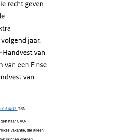
ie recht geven
de
xtra
volgend jaar.
EU-Handvest van
n van een Finse
Handvest van
,TSN.
n C‑610/17
igert haar CAO-
ijkse vakantie, die alleen
 niet kunnen worden