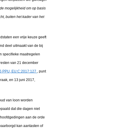
t de mogelijkheid om op basis
cht, buiten het kader van het
dstaten een vrije keuze geeft
nd deel uitmaakt van de bij
ten specifieke maatregelen
 arresten van 21 december
6 PPU, EU:C:2017:127
, punt
raak, en 13 juni 2017,
ehoud van loon worden
epaald dat die dagen niet
e hoofdgedingen aan de orde
waarborgd kan aantasten of