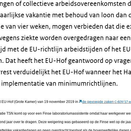
ingen of collectieve arbeidsovereenkomsten d
aarlijkse vakantie met behoud van loon dan 
van vier weken, mogen verbieden dat die e
egens ziekte worden overgedragen naar een 
trijd met de EU-richtlijn arbeidstijden of het 
. Dat heeft het EU-Hof geantwoord op vrage
arrest verduidelijkt het EU-Hof wanneer het 
ij implementatie van minimumrichtlijnen.
et EU-Hof (Grote Kamer) van 19 november 2019 in
de gevoegde zaken
C‑609/17 e
tie TSN komt op voor een Finse laboratoriumassistente omdat haar werkgever we
nd jaar over te dragen. Deze weigering was gebaseerd op de Finse wet op de jaarl
wettelijke vakantiedagen en geen overdracht toestaat als de bovenwettelijke dagen