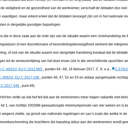
n de veiligheid en de gezondheid van de werknemer,
verschaft de lidstaten dus nie
e vaardigen, maar erkent enkel dat de lidstaten bevoegd zijn om in het nationale re
orzien in dergelijke gunstiger bepalingen.
es die in deze zaak aan de orde zijn van de situatie waarin een Uniehandeling de li
ngswijzen of een discretionaire of beoordelingsbevoegdheid verleent die integrere
ling, of ook van de situatie waarin een dergelijke handeling toestaat dat de lidsta
ragen tot de verwezenlijking van het doel ervan (zie in die verschillende opzichten
n C
‑
493/10, EU:C:2011:865
, punten 64
‑
68; 16 februari 2017, C. K. e.a.,
C
‑
578/1
C
‑
406/15, EU:C:2017:198
, punten 46, 47, 52 en 53 en aldaar aangehaalde rechtsp
:C:2017:448
, punt 48).
U-Hof ten slotte op dat het feit dat aan de werknemers meer dagen vakantie met b
, lid 1, van richtlijn 2003/88 gewaarborgde minimumperiode van vier weken en is b
wegens ziekte, op grond van nationale regelingen en cao’s zoals die welke in d
inimumbescherming die krachtens die bepaling aldus aan die werknemers wordt ge