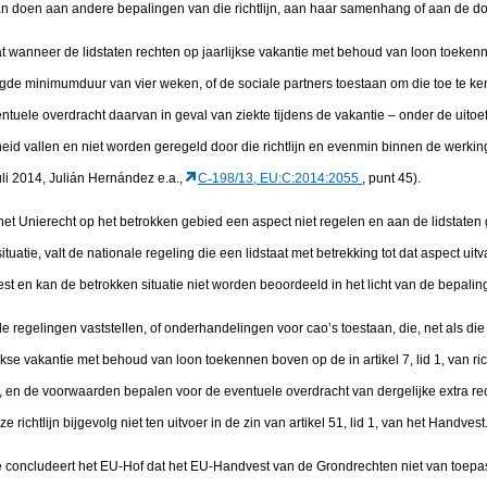
n doen aan andere bepalingen van die richtlijn, aan haar samenhang of aan de doel
at wanneer de lidstaten rechten op jaarlijkse vakantie met behoud van loon toekenn
elegde minimumduur van vier weken, of de sociale partners toestaan om die toe te ke
tuele overdracht daarvan in geval van ziekte tijdens de vakantie – onder de uitoe
id vallen en niet worden geregeld door die richtlijn en evenmin binnen de werking
uli 2014, Julián Hernández e.a.,
C
‑
198/13, EU:C:2014:2055
, punt 45).
t Unierecht op het betrokken gebied een aspect niet regelen en aan de lidstaten g
atie, valt de nationale regeling die een lidstaat met betrekking tot dat aspect uitv
t en kan de betrokken situatie niet worden beoordeeld in het licht van de bepali
e regelingen vaststellen, of onderhandelingen voor cao’s toestaan, die, net als di
kse vakantie met behoud van loon toekennen boven op de in artikel 7, lid 1, van ri
en de voorwaarden bepalen voor de eventuele overdracht van dergelijke extra rec
richtlijn bijgevolg niet ten uitvoer in de zin van artikel 51, lid 1, van het Handvest
concludeert het EU-Hof dat het EU-Handvest van de Grondrechten niet van toepass