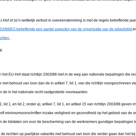
U-Hof of zo’n wettelijk verbod in overeenstemming is met de regels betreffende jaa
003/88/EG betreffende een aantal aspecten van de organisatie van de arbeidstijd
e
chten
.
t.
 het EU-Hof staat richtlijn 2003/88 niet in de weg aan nationale bepalingen die r
e met behoud van loon dan de in artikel 7, lid 1, van die richtlijn voorgeschreven v
 de in het nationale recht vastgestelde voorwaarden.
lid 1, en lid 2, onder a), artikel 7, lid 1, en artikel 15 van richtlijn 2003/88 geven 
 heeft minimumvoorschriften inzake veiligheid en gezondheid op het gebied van de or
 van de lidstaten om voor de bescherming van de werknemers gunstiger bepalingen to
de rechten op jaarlijkse vakantie met behoud van loon die verder gaan dan het bij arti