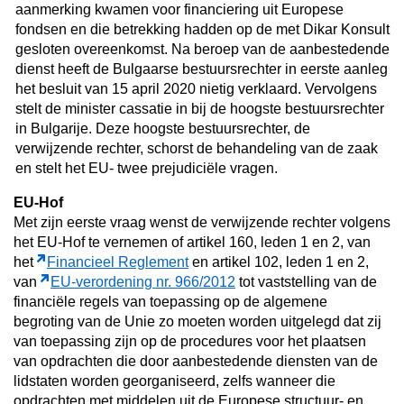
aanmerking kwamen voor financiering uit Europese
fondsen en die betrekking hadden op de met Dikar Konsult
gesloten overeenkomst. Na beroep van de aanbestedende
dienst heeft de Bulgaarse bestuursrechter in eerste aanleg
het besluit van 15 april 2020 nietig verklaard. Vervolgens
stelt de minister cassatie in bij de hoogste bestuursrechter
in Bulgarije. Deze hoogste bestuursrechter, de
verwijzende rechter, schorst de behandeling van de zaak
en stelt het EU- twee prejudiciële vragen.
EU-Hof
Met zijn eerste vraag wenst de verwijzende rechter volgens
het EU-Hof te vernemen of artikel 160, leden 1 en 2, van
het
Financieel Reglement
en artikel 102, leden 1 en 2,
van
EU-verordening nr. 966/2012
tot vaststelling van de
financiële regels van toepassing op de algemene
begroting van de Unie zo moeten worden uitgelegd dat zij
van toepassing zijn op de procedures voor het plaatsen
van opdrachten die door aanbestedende diensten van de
lidstaten worden georganiseerd, zelfs wanneer die
opdrachten met middelen uit de Europese structuur- en