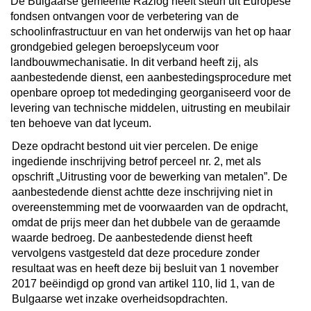
De Bulgaarse gemeente Razlog heeft steun uit Europese
fondsen ontvangen voor de verbetering van de
schoolinfrastructuur en van het onderwijs van het op haar
grondgebied gelegen beroepslyceum voor
landbouwmechanisatie. In dit verband heeft zij, als
aanbestedende dienst, een aanbestedingsprocedure met
openbare oproep tot mededinging georganiseerd voor de
levering van technische middelen, uitrusting en meubilair
ten behoeve van dat lyceum.
Deze opdracht bestond uit vier percelen. De enige
ingediende inschrijving betrof perceel nr. 2, met als
opschrift „Uitrusting voor de bewerking van metalen”. De
aanbestedende dienst achtte deze inschrijving niet in
overeenstemming met de voorwaarden van de opdracht,
omdat de prijs meer dan het dubbele van de geraamde
waarde bedroeg. De aanbestedende dienst heeft
vervolgens vastgesteld dat deze procedure zonder
resultaat was en heeft deze bij besluit van 1 november
2017 beëindigd op grond van artikel 110, lid 1, van de
Bulgaarse wet inzake overheidsopdrachten.