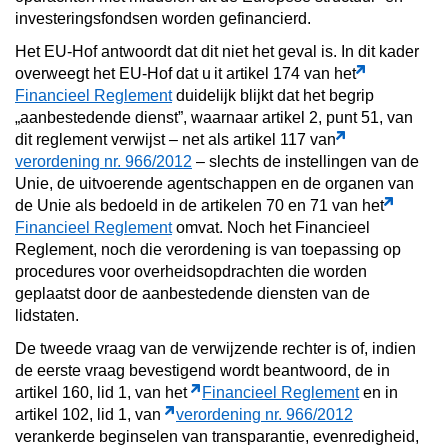
investeringsfondsen worden gefinancierd.
Het EU-Hof antwoordt dat dit niet het geval is. In dit kader
overweegt het EU-Hof dat u
it artikel 174 van het
Financieel Reglement
duidelijk blijkt dat het begrip
„aanbestedende dienst”, waarnaar artikel 2, punt 51, van
dit reglement verwijst – net als artikel 117 van
verordening nr. 966/2012
– slechts de instellingen van de
Unie, de uitvoerende agentschappen en de organen van
de Unie als bedoeld in de artikelen 70 en 71 van het
Financieel Reglement
omvat. Noch het Financieel
Reglement, noch die verordening is van toepassing op
procedures voor overheidsopdrachten die worden
geplaatst door de aanbestedende diensten van de
lidstaten.
De tweede vraag van de verwijzende rechter is of, indien
de eerste vraag bevestigend wordt beantwoord, de in
artikel 160, lid 1, van het
Financieel Reglement
en in
artikel 102, lid 1, van
verordening nr. 966/2012
verankerde beginselen van transparantie, evenredigheid,