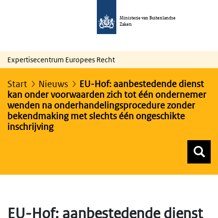
Ministerie van Buitenlandse
Zaken
Expertisecentrum Europees Recht
Start
Nieuws
EU-Hof: aanbestedende dienst
kan onder voorwaarden zich tot één ondernemer
wenden na onderhandelingsprocedure zonder
bekendmaking met slechts één ongeschikte
inschrijving
Z
Z
Top menu zoeken
EU-Hof: aanbestedende dienst