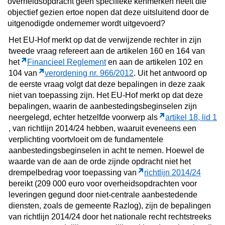
overheidsopdracht geen specifieke kenmerken heeft die
objectief gezien ertoe nopen dat deze uitsluitend door de
uitgenodigde ondernemer wordt uitgevoerd?
Het EU-Hof merkt op dat de verwijzende rechter in zijn
tweede vraag refereert aan de artikelen 160 en 164 van
het
Financieel Reglement
en aan de artikelen 102 en
104 van
verordening nr. 966/2012
. Uit het antwoord op
de eerste vraag volgt dat deze bepalingen in deze zaak
niet van toepassing zijn. Het EU-Hof merkt op dat deze
bepalingen, waarin de aanbestedingsbeginselen zijn
neergelegd, echter hetzelfde voorwerp als
artikel 18, lid 1
, van richtlijn 2014/24 hebben, waaruit eveneens een
verplichting voortvloeit om de fundamentele
aanbestedingsbeginselen in acht te nemen. Hoewel de
waarde van de aan de orde zijnde opdracht niet het
drempelbedrag voor toepassing van
richtlijn 2014/24
bereikt (209 000 euro voor overheidsopdrachten voor
leveringen gegund door niet-centrale aanbestedende
diensten, zoals de gemeente Razlog), zijn de bepalingen
van richtlijn 2014/24 door het nationale recht rechtstreeks