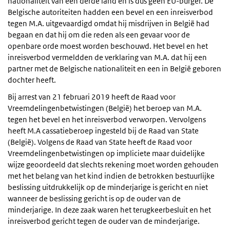
nationaliteit van een derde land en is dus geen EU-burger. De
Belgische autoriteiten hadden een bevel en een inreisverbod
tegen M.A. uitgevaardigd omdat hij misdrijven in België had
begaan en dat hij om die reden als een gevaar voor de
openbare orde moest worden beschouwd. Het bevel en het
inreisverbod vermeldden de verklaring van M.A. dat hij een
partner met de Belgische nationaliteit en een in België geboren
dochter heeft.
Bij arrest van 21 februari 2019 heeft de Raad voor
Vreemdelingenbetwistingen (België) het beroep van M.A.
tegen het bevel en het inreisverbod verworpen. Vervolgens
heeft M.A cassatieberoep ingesteld bij de Raad van State
(België). Volgens de Raad van State heeft de Raad voor
Vreemdelingenbetwistingen op impliciete maar duidelijke
wijze geoordeeld dat slechts rekening moet worden gehouden
met het belang van het kind indien de betrokken bestuurlijke
beslissing uitdrukkelijk op de minderjarige is gericht en niet
wanneer de beslissing gericht is op de ouder van de
minderjarige. In deze zaak waren het terugkeerbesluit en het
inreisverbod gericht tegen de ouder van de minderjarige.