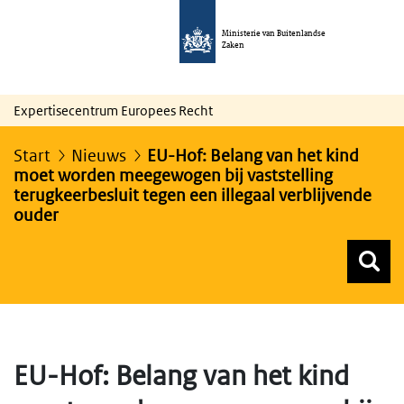
Ministerie van Buitenlandse
Zaken
Expertisecentrum Europees Recht
Start
Nieuws
EU-Hof: Belang van het kind
moet worden meegewogen bij vaststelling
terugkeerbesluit tegen een illegaal verblijvende
ouder
Z
Z
Top menu zoeken
EU-Hof: Belang van het kind