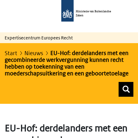
Ministerie van Buitenlandse
Zaken
Expertisecentrum Europees Recht
Start
Nieuws
EU-Hof: derdelanders met een
gecombineerde werkvergunning kunnen recht
hebben op toekenning van een
moederschapsuitkering en een geboortetoelage
Z
Z
Top menu zoeken
EU-Hof: derdelanders met een