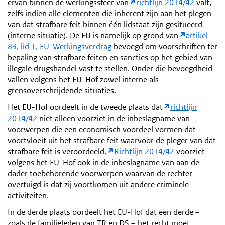
ervan binnen de werkingssfeer van
richtlijn 2014/42
valt,
zelfs indien alle elementen die inherent zijn aan het plegen
van dat strafbare feit binnen één lidstaat zijn gesitueerd
(interne situatie). De EU is namelijk op grond van
artikel
83, lid 1, EU-Werkingsverdrag
bevoegd om voorschriften ter
bepaling van strafbare feiten en sancties op het gebied van
illegale drugshandel vast te stellen. Onder die bevoegdheid
vallen volgens het EU-Hof zowel interne als
grensoverschrijdende situaties.
Het EU-Hof oordeelt in de tweede plaats dat
richtlijn
2014/42
niet alleen voorziet in de inbeslagname van
voorwerpen die een economisch voordeel vormen dat
voortvloeit uit het strafbare feit waarvoor de pleger van dat
strafbare feit is veroordeeld.
Richtlijn 2014/42
voorziet
volgens het EU-Hof ook in de inbeslagname van aan de
dader toebehorende voorwerpen waarvan de rechter
overtuigd is dat zij voortkomen uit andere criminele
activiteiten.
In de derde plaats oordeelt het EU-Hof dat een derde –
zoals de familieleden van TR en DS – het recht moet