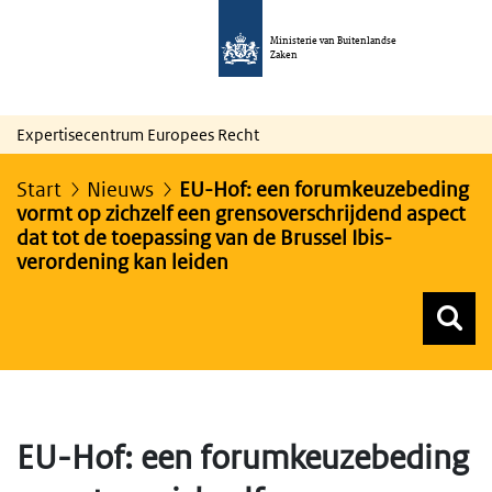
Ministerie van Buitenlandse
Zaken
Expertisecentrum Europees Recht
Start
Nieuws
EU-Hof: een forumkeuzebeding
vormt op zichzelf een grensoverschrijdend aspect
dat tot de toepassing van de Brussel Ibis-
verordening kan leiden
Z
Z
Top menu zoeken
EU-Hof: een forumkeuzebeding