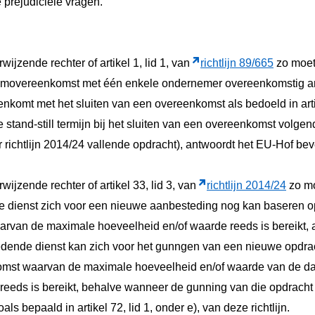
 prejudiciële vragen.
ijzende rechter of artikel 1, lid 1, van
richtlijn 89/665
zo moet
aamovereenkomst met één enkele ondernemer overeenkomstig arti
nkomt met het sluiten van een overeenkomst als bedoeld in artike
 stand-still termijn bij het sluiten van een overeenkomst volgend
richtlijn 2014/24 vallende opdracht), antwoordt het EU-Hof bev
ijzende rechter of artikel 33, lid 3, van
richtlijn 2014/24
zo mo
 dienst zich voor een nieuwe aanbesteding nog kan baseren o
van de maximale hoeveelheid en/of waarde reeds is bereikt, 
edende dienst kan zich voor het gunngen van een nieuwe opdra
mst waarvan de maximale hoeveelheid en/of waarde van de da
n reeds is bereikt, behalve wanneer de gunning van die opdrac
oals bepaald in artikel 72, lid 1, onder e), van deze richtlijn.