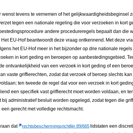
r wenst tevens te vernemen of het gelijkwaardigheidsbeginsel 
 verzet tegen een nationale regeling die voor verzoeken in kort
nbestedingsprocedure andere procedureregels bepaalt dan die 
.
Het EU-Hof beantwoordt deze vraag ontkennend.
Met deze vra
lgens het EU-Hof
meer in het bijzonder op drie nationale regels
rzoeken in kort geding en beroepen op aanbestedingsgebied. Te
 de ontvankelijkheid van een verzoek in kort geding of een bero
van vaste griffierechten, zodat dat verzoek of beroep slechts k
 voldaan; ten tweede de regel dat voor een verzoek in kort gedi
iend een specifiek vast griffierecht moet worden voldaan, en te
et bij administratief besluit worden opgelegd, zodat tegen die grif
een gerecht met volledige rechtsmacht.
eraan dat
lidstaten een discre
rechtsbeschermingsrichtlijn 89/665