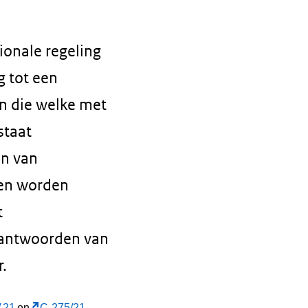
ionale regeling
g tot een
n die welke met
staat
en van
ten worden
t
e antwoorden van
r.
/
21
en
C-275/21