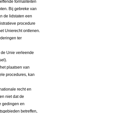
effende formaliteiten
hten. Bij gebreke van
n de lidstaten een
istratieve procedure
het Unierecht ontlenen.
rderingen ter
n de Unie verleende
el).
n het plaatsen van
ele procedures, kan
ationale recht en
n niet dat de
le gedingen en
tsgebieden betreffen,