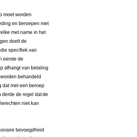
zo moet worden
 geding en beroepen met
welke met name in het
gen doelt de
 die specifiek van
n eerste de
ep afhangt van betaling
an worden behandeld
ng dat met een beroep
n derde de regel dat
de
fierechten niet kan
tionaire bevoegdheid