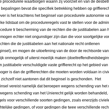
de procedurele waarborgen waarin zij voorziet en van de desbetr
n bepalingen bevat die specifiek betrekking hebben op griffierec
ver is het krachtens het beginsel van procedurele autonomie va
e lidstaat om de procedureregels vast te stellen voor de admin
ocedure tr bescherming van de rechten die de justitiabelen aan 
ogen echter niet ongunstiger zijn dan die voor soortgelijke vo
hten die de justitiabelen aan het nationale recht ontlenen
ginsel), en mogen de uitoefening van de door de rechtsorde va
tijk onmogelijk of uiterst moeilijk maken (doeltreffendheidsbegins
en justitiabele verschuldigde vaste griffierecht op het gebied va
ger is dan de griffierechten die moeten worden voldaan in civi
zichzelf niet aantonen dat dit beginsel is geschonden.
Het
insel vereist namelijk dat beroepen wegens schending van het n
 wegens schending van het Unierecht gelijk worden behandeld, e
els voor verschillende soorten gedingen, zoals enerzijds civie
htelijke gedingen, of voor gedingen die twee verschillende rech