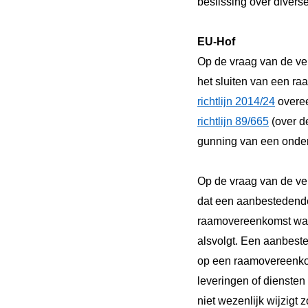
beslissing over diverse
EU-Hof
Op de vraag van de verw
het sluiten van een r
richtlijn 2014/24
overee
richtlijn 89/665
(over de
gunning van een onder 
Op de vraag van de verw
dat een aanbestedende
raamovereenkomst waar
alsvolgt. Een aanbest
op een raamovereenko
leveringen of dienste
niet wezenlijk wijzigt z