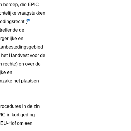
an beroep, die EPIC
chtelijke vraagstukken
edingsrecht (
reffende de
rgerlijke en
p aanbestedingsgebied
 het Handvest voor de
n rechte) en over de
jke en
inzake het plaatsen
procedures in de zin
C in kort geding
 EU-Hof om een