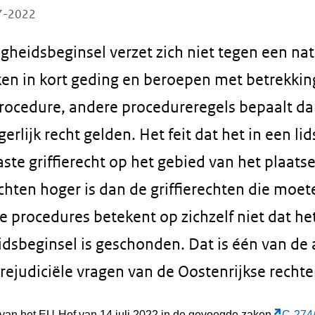
07-2022
gheidsbeginsel verzet zich niet tegen een nat
ken in kort geding en beroepen met betrekkin
ocedure, andere procedureregels bepaalt da
erlijk recht gelden. Het feit dat het in een lid
ste griffierecht op het gebied van het plaats
hten hoger is dan de griffierechten die moe
le procedures betekent op zichzelf niet dat he
idsbeginsel is geschonden. Dat is één van d
ejudiciële vragen van de Oostenrijkse rechte
t van het EU-Hof van 14 juli 2022 in de gevoegde zaken
C-274