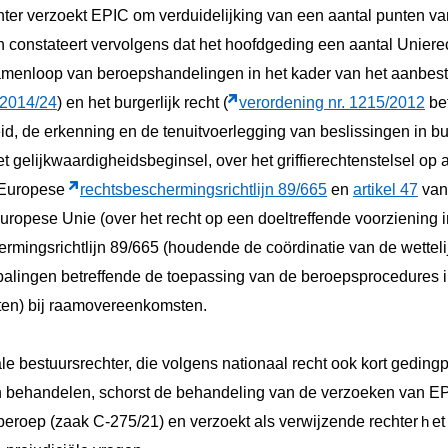
hter verzoekt EPIC om verduidelijking van een aantal punten v
en constateert vervolgens dat het hoofdgeding een aantal Uniere
menloop van beroepshandelingen in het kader van het aanbest
 2014/24
) en het burgerlijk recht (
verordening nr. 1215/2012
bet
id, de erkenning en de tenuitvoerlegging van beslissingen in bu
t gelijkwaardigheidsbeginsel, over het griffierechtenstelsel o
 Europese
rechtsbeschermingsrichtlijn 89/665
en
artikel 47
van
ropese Unie (over het recht op een doeltreffende voorziening i
ermingsrichtlijn 89/665 (houdende de coördinatie van de wetteli
epalingen betreffende de toepassing van de beroepsprocedures 
en) bij raamovereenkomsten.
le bestuursrechter, die volgens nationaal recht ook kort geding
 behandelen, schorst de behandeling van de verzoeken van EPI
beroep (zaak C-275/21) en verzoekt als verwijzende rechter
et
h