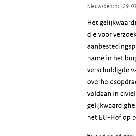
Nieuwsbericht | 29-
Het gelijkwaardi
die voor verzoe
aanbestedingspr
name in het burg
verschuldigde va
overheidsopdrac
voldaan in civie
gelijkwaardighe
het EU-Hof op pr
Het gaat om het arres