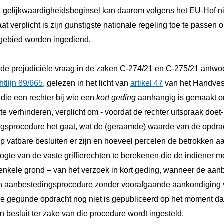
 gelijkwaardigheidsbeginsel kan daarom volgens het EU-Hof n
aat verplicht is zijn gunstigste nationale regeling toe te passen 
sgebied worden ingediend
.
rde prejudiciële vraag in de zaken C‑274/21 en C‑275/21 antwo
chtlijn 89/665
, gelezen in het licht van
artikel 47
van het Handvest
 die een rechter bij wie een
kort geding
aanhangig is gemaakt o
e verhinderen, verplicht om - voordat de rechter uitspraak doet-
ngsprocedure het gaat, wat de (geraamde) waarde van de opdrac
ep vatbare besluiten er zijn en hoeveel percelen de betrokken
ogte van de vaste griffierechten te berekenen die de indiener mo
 enkele grond – van het verzoek in kort geding, wanneer de aa
en aanbestedingsprocedure zonder voorafgaande aankondiging 
e gegunde opdracht nog niet is gepubliceerd op het moment dat
n besluit ter zake van die procedure wordt ingesteld.