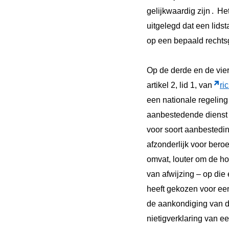
gelijkwaardig zijn
.
Het
uitgelegd dat een lidst
op een bepaald recht
Op de derde en de vie
artikel 2, lid 1, van
ri
een nationale regeling
aanbestedende dienst t
voor soort aanbestedi
afzonderlijk voor bero
omvat, louter om de ho
van afwijzing – op die
heeft gekozen voor e
de aankondiging van d
nietigverklaring van ee