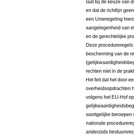
laat bij de keuze van 
en dat de richtlijn gee
een Unieregeling hiero
aangelegenheid van elk
en de gerechtelijke pr
Deze procedureregels m
bescherming van de rec
(gelijkwaardigheidsbe
rechten niet in de prak
Het feit dat het door e
overheidsopdrachten ho
volgens het EU-Hof op 
gelijkwaardigheidsbeg
soortgelijke beroepen
nationale procedurereg
anderzijds bestuursrec