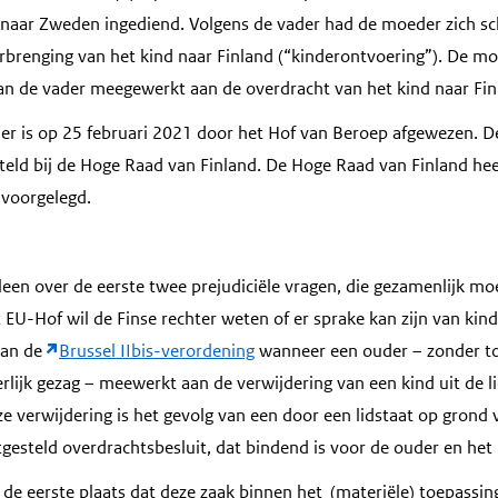
 naar Zweden ingediend. Volgens de vader had de moeder zich s
brenging van het kind naar Finland (“kinderontvoering”). De m
n de vader meegewerkt aan de overdracht van het kind naar Fin
er is op 25 februari 2021 door het Hof van Beroep afgewezen. De
teld bij de Hoge Raad van Finland. De Hoge Raad van Finland heeft
 voorgelegd.
leen over de eerste twee prejudiciële vragen, die gezamenlijk m
EU-Hof wil de Finse rechter weten of er sprake kan zijn van kind
van de
Brussel IIbis-verordening
wanneer een ouder – zonder t
lijk gezag – meewerkt aan de verwijdering van een kind uit de li
eze verwijdering is het gevolg van een door een lidstaat op grond
gesteld overdrachtsbesluit, dat bindend is voor de ouder en het 
 de eerste plaats dat deze zaak binnen het (materiële) toepassi