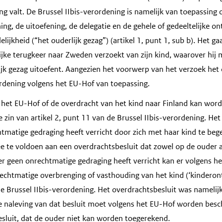
ng valt. De Brussel IIbis-verordening is namelijk van toepassing 
ng, de uitoefening, de delegatie en de gehele of gedeeltelijke o
lijkheid (“het ouderlijk gezag”) (artikel 1, punt 1, sub b). Het g
ijke terugkeer naar Zweden verzoekt van zijn kind, waarover hij
jk gezag uitoefent. Aangezien het voorwerp van het verzoek het o
rordening volgens het EU-Hof van toepassing.
het EU-Hof of de overdracht van het kind naar Finland kan wor
e zin van artikel 2, punt 11 van de Brussel IIbis-verordening. He
matige gedraging heeft verricht door zich met haar kind te beg
 te voldoen aan een overdrachtsbesluit dat zowel op de ouder a
 geen onrechtmatige gedraging heeft verricht kan er volgens h
rechtmatige overbrenging of vasthouding van het kind (‘kinderont
 de Brussel IIbis-verordening. Het overdrachtsbesluit was nameli
e naleving van dat besluit moet volgens het EU-Hof worden besc
esluit, dat de ouder niet kan worden toegerekend.