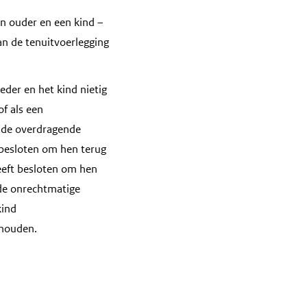
n ouder en een kind –
n de tenuitvoerlegging
der en het kind nietig
of als een
 de overdragende
 besloten om hen terug
heeft besloten om hen
 de onrechtmatige
kind
nhouden.