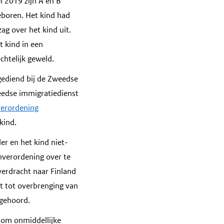
 2019 zijn A en B
eboren. Het kind had
ag over het kind uit.
 kind in een
htelijk geweld.
gediend bij de Zweedse
eedse immigratiedienst
nverordening
kind.
r en het kind niet-
nverordening over te
verdracht naar Finland
t tot overbrenging van
 gehoord.
k om onmiddellijke