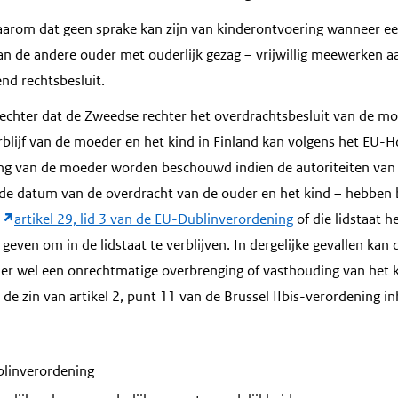
arom dat geen sprake kan zijn van kinderontvoering wanneer ee
 de andere ouder met ouderlijk gezag – vrijwillig meewerken aa
nd rechtsbesluit.
chter dat de Zweedse rechter het overdrachtsbesluit van de moe
rblijf van de moeder en het kind in Finland kan volgens het EU-H
ng van de moeder worden beschouwd indien de autoriteiten van
 de datum van de overdracht van de ouder en het kind – hebben
n
artikel 29, lid 3 van de EU-Dublinverordening
of die lidstaat 
even om in de lidstaat te verblijven. In dergelijke gevallen kan
er wel een onrechtmatige overbrenging of vasthouding van het 
 de zin van artikel 2, punt 11 van de Brussel IIbis-verordening i
linverordening