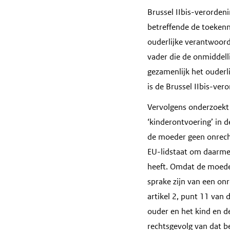
Brussel IIbis-verordeni
betreffende de toekenni
ouderlijke verantwoorde
vader die de onmiddell
gezamenlijk het ouderli
is de Brussel IIbis-ve
Vervolgens onderzoekt 
‘kinderontvoering’ in d
de moeder geen onrecht
EU-lidstaat om daarmee
heeft. Omdat de moeder
sprake zijn van een on
artikel 2, punt 11 van
ouder en het kind en d
rechtsgevolg van dat b