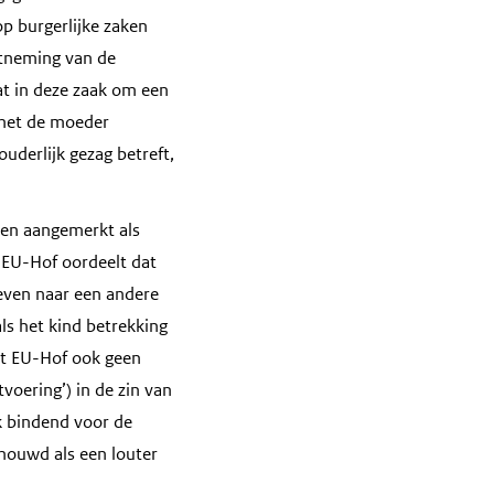
op burgerlijke zaken
ntneming van de
aat in deze zaak om een
 met de moeder
uderlijk gezag betreft,
den aangemerkt als
t EU-Hof oordeelt dat
even naar een andere
ls het kind betrekking
et EU-Hof ook geen
voering’) in de zin van
jk bindend voor de
houwd als een louter