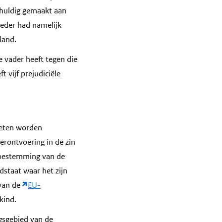
chuldig gemaakt aan
oeder had namelijk
land.
 vader heeft tegen die
 vijf prejudiciële
oeten worden
erontvoering in de zin
oestemming van de
dstaat waar het zijn
 van de
EU-
kind.
ngsgebied van de