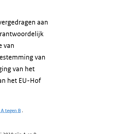
overgedragen aan
rantwoordelijk
e van
toestemming van
ging van het
van het EU-Hof
 A tegen B
.