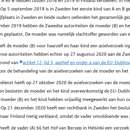
A en B hebben tussen 2016 en 2019 in Finland verbleven. In mei
Op 5 september 2019 is in Zweden het eerste kind van A en B g
ijfplaats in Zweden en beide ouders oefenden het gezamenlijk gez
ember 2019 hebben de Zweedse autoriteiten de moeder (B) en het
geplaatst. De moeder was namelijk slachtoffer geworden van ec
ft de moeder (B) voor haarzelf en haar kind een asielverzoek in
inse autoriteiten hebben echter op 27 augustus 2020 aan de Zw
 grond van
artikel 12, lid 3, aanhef en onder a van de EU-Dubli
voor de behandeling van de asielverzoeken van de moeder en het 
ienst heeft op 27 oktober 2020 de asielverzoeken van de moede
 en besloten de moeder en het kind overeenkomstig de EU-Dubli
 moeder (B) en het kind hebben vrijwillig meegewerkt aan hun o
Op 21 december 2020 heeft een rechtbank in Zweden het beslui
naar Finland nietig verklaard, omdat de vader onvoldoende was
eft de vader (A) bij het Hof van Beroep in Helsinki een verzoe