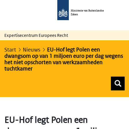
Ministerie van Buitenlandse
Zaken
Expertisecentrum Europees Recht
Start
Nieuws
EU-Hof legt Polen een
dwangsom op van 1 miljoen euro per dag wegens
het niet opschorten van werkzaamheden
tuchtkamer
Z
Z
Top menu zoeken
EU-Hof legt Polen een