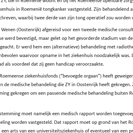
 ZY, die in Roemenië woont en bij het Roemeense openbare zorgv
ekenhuis in Roemenië tongkanker vastgesteld. Zijn behandelend 
chreven, waarbij twee derde van zijn tong operatief zou worde
ar Wenen (Oostenrijk) afgereisd voor een tweede medische consult
ose werd bevestigd, maar gelet op het gevorderde stadium van d
k geacht. Er werd hem een (alternatieve) behandeling met radiot
bevolen waarvoor opname in het ziekenhuis noodzakelijk was. 
d als voordeel dat zij geen handicap veroorzaakte.
 Roemeense ziekenhuisfonds (“bevoegde orgaan”) heeft geweiger
n de medische behandeling die ZY in Oostenrijk heeft gekregen.
ming gekregen om een passende medische behandeling buiten 
estemming moet namelijk een medisch rapport worden toegevoe
deling worden vastgesteld. Dat rapport moet op grond van het 
een arts van een universiteitsziekenhuis of eventueel van een p