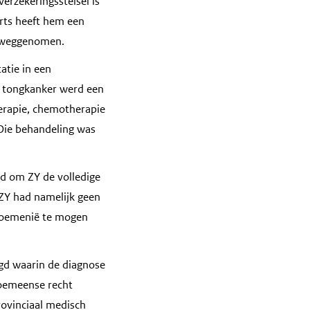
erzekeringsstelsel is
arts heeft hem een
n weggenomen.
atie in een
e tongkanker werd een
herapie, chemotherapie
Die behandeling was
d om ZY de volledige
 ZY had namelijk geen
Roemenië te mogen
gd waarin de diagnose
Roemeense recht
rovinciaal medisch