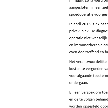
In maart 2013 werd bij
aangesloten, in een zi
spoedoperatie voorges
In april 2013 is ZY na
privékliniek. De diagn
operatie niet wenselij
en immunotherapie aan
even doeltreffend en ha
Het verantwoordelijke
kosten te vergoeden va
voorafgaande toestem
ondergaan.
Bij een verzoek om to
en de te volgen behan
worden opgesteld door 