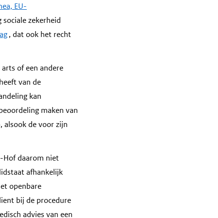
inea, EU-
 sociale zekerheid
rag
, dat ook het recht
 arts of een andere
heeft van de
andeling kan
n beoordeling maken van
 alsook de voor zijn
U-Hof daarom niet
dstaat afhankelijk
 het openbare
ient bij de procedure
disch advies van een