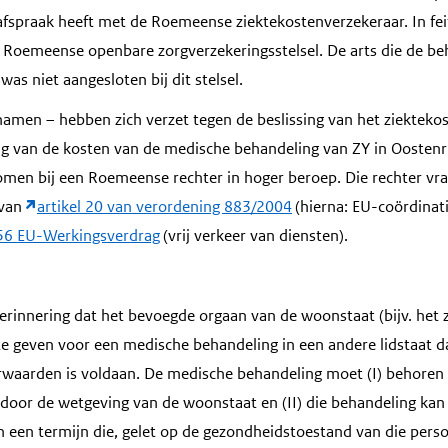
afspraak heeft met de Roemeense ziektekostenverzekeraar. In fei
et Roemeense openbare zorgverzekeringsstelsel. De arts die de be
was niet aangesloten bij dit stelsel.
genamen – hebben zich verzet tegen de beslissing van het ziektek
g van de kosten van de medische behandeling van ZY in Oostenri
komen bij een Roemeense rechter in hoger beroep. Die rechter v
 van
artikel 20 van verordening 883/2004
(hierna: EU-coördinat
 56 EU-Werkingsverdrag
(vrij verkeer van diensten).
erinnering dat het bevoegde orgaan van de woonstaat (bijv. het z
e geven voor een medische behandeling in een andere lidstaat 
aarden is voldaan. De medische behandeling moet (I) behoren t
door de wetgeving van de woonstaat en (II) die behandeling kan
 een termijn die, gelet op de gezondheidstoestand van die per