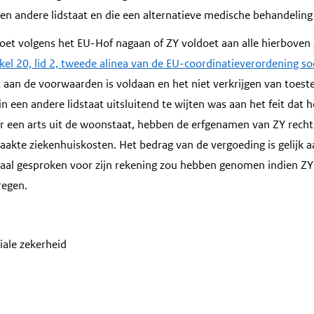
 een andere lidstaat en die een alternatieve medische behandeling 
moet volgens het EU-Hof nagaan of ZY voldoet aan alle hierbove
ikel 20, lid 2, tweede alinea van de EU-coordinatieverordening so
at aan de voorwaarden is voldaan en het niet verkrijgen van toe
 een andere lidstaat uitsluitend te wijten was aan het feit dat 
r een arts uit de woonstaat, hebben de erfgenamen van ZY recht
akte ziekenhuiskosten. Het bedrag van de vergoeding is gelijk a
al gesproken voor zijn rekening zou hebben genomen indien ZY 
regen.
iale zekerheid