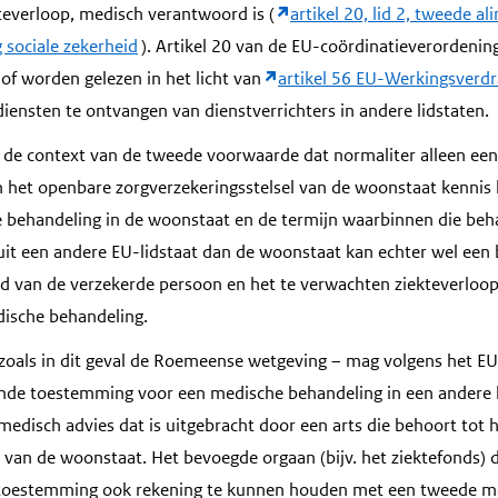
teverloop, medisch verantwoord is (
artikel 20, lid 2, tweede al
 sociale zekerheid
). Artikel 20 van de EU-coördinatieverordening
f worden gelezen in het licht van
artikel 56 EU-Werkingsverd
ensten te ontvangen van dienstverrichters in andere lidstaten.
 de context van de tweede voorwaarde dat normaliter alleen een
het openbare zorgverzekeringsstelsel van de woonstaat kennis 
 behandeling in de woonstaat en de termijn waarbinnen die beh
 uit een andere EU-lidstaat dan de woonstaat kan echter wel ee
 van de verzekerde persoon en het te verwachten ziekteverloop,
ische behandeling.
zoals in dit geval de Roemeense wetgeving – mag volgens het E
nde toestemming voor een medische behandeling in een andere li
medisch advies dat is uitgebracht door een arts die behoort tot
 van de woonstaat. Het bevoegde orgaan (bijv. het ziektefonds) d
 toestemming ook rekening te kunnen houden met een tweede me