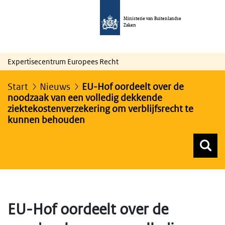
Ministerie van Buitenlandse
Zaken
Expertisecentrum Europees Recht
Start
Nieuws
EU-Hof oordeelt over de
noodzaak van een volledig dekkende
ziektekostenverzekering om verblijfsrecht te
kunnen behouden
Z
Z
Top menu zoeken
EU-Hof oordeelt over de