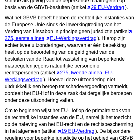
schade als gevolg van de beperkende maatregelen op
basis van de GBVB-besluiten (artikel
29 EU-Verdrag
).
Wat het GBVB betreft hebben de rechterlijke instanties van
de Europese Unie sinds de inwerkingtreding van het
Verdrag van Lissabon in principe geen jurisdictie (artikel
275, eerste alinea,
EU-Werkingsverdrag
). Hierop zijn
echter twee uitzonderingen, waarvan er één betrekking
heeft op de beoordeling van de geldigheid van de
besluiten van de Raad tot vaststelling van beperkende
maatregelen jegens natuurlijke personen of
rechtspersonen (artikel
275, tweede alinea, EU-
Werkingsverdrag
). Hoewel deze uitzondering niet
uitdrukkelijk een beroep tot schadevergoeding vermeldt,
oordeelt het EU-Hof in deze zaak dat dergelijke beroepen
onder deze uitzondering vallen.
Om te beginnen wijst het EU-Hof op de primaire taak van
de rechterlijke instanties van de EU, namelijk het toezicht
op de naleving van het EU-recht en de rechtsbescherming
in het algemeen (artikel
19 EU-Verdrag
). De bijzondere
regeling voor beperkte jurisdictie op het gebied van GBVB