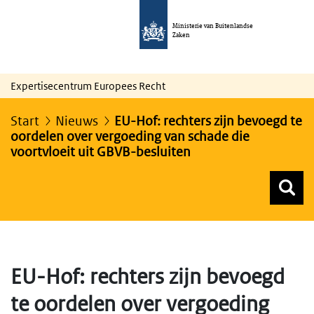
Ministerie van Buitenlandse
Zaken
Expertisecentrum Europees Recht
Start
Nieuws
EU-Hof: rechters zijn bevoegd te
oordelen over vergoeding van schade die
voortvloeit uit GBVB-besluiten
Z
Z
Top menu zoeken
EU-Hof: rechters zijn bevoegd
te oordelen over vergoeding