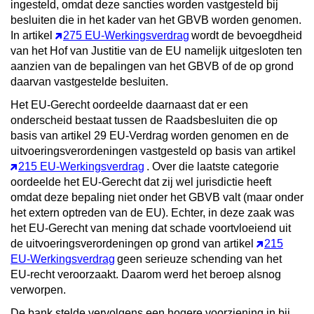
ingesteld, omdat deze sancties worden vastgesteld bij
besluiten die in het kader van het GBVB worden genomen.
In artikel
275 EU-Werkingsverdrag
wordt de bevoegdheid
van het Hof van Justitie van de EU namelijk uitgesloten ten
aanzien van de bepalingen van het GBVB of de op grond
daarvan vastgestelde besluiten.
Het EU-Gerecht oordeelde daarnaast dat er een
onderscheid bestaat tussen de Raadsbesluiten die op
basis van artikel 29 EU-Verdrag worden genomen en de
uitvoeringsverordeningen vastgesteld op basis van artikel
215 EU-Werkingsverdrag
. Over die laatste categorie
oordeelde het EU-Gerecht dat zij wel jurisdictie heeft
omdat deze bepaling niet onder het GBVB valt (maar onder
het extern optreden van de EU). Echter, in deze zaak was
het EU-Gerecht van mening dat schade voortvloeiend uit
de uitvoeringsverordeningen op grond van artikel
215
EU-Werkingsverdrag
geen serieuze schending van het
EU-recht veroorzaakt. Daarom werd het beroep alsnog
verworpen.
De bank stelde vervolgens een hogere voorziening in bij