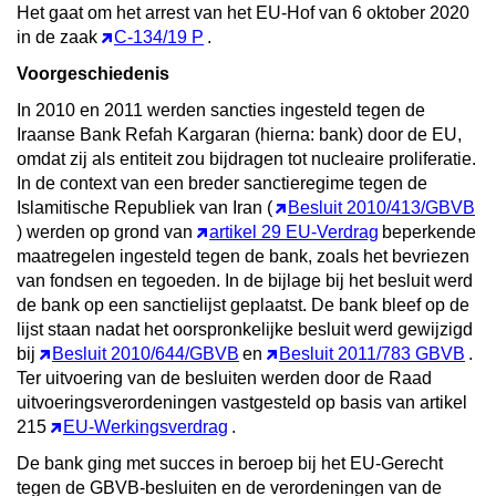
Het gaat om het arrest van het EU-Hof van 6 oktober 2020
in de zaak
C-134/19 P
.
Voorgeschiedenis
In 2010 en 2011 werden sancties ingesteld tegen de
Iraanse Bank Refah Kargaran (hierna: bank) door de EU,
omdat zij als entiteit zou bijdragen tot nucleaire proliferatie.
In de context van een breder sanctieregime tegen de
Islamitische Republiek van Iran (
Besluit 2010/413/GBVB
) werden op grond van
artikel 29 EU-Verdrag
beperkende
maatregelen ingesteld tegen de bank, zoals het bevriezen
van fondsen en tegoeden. In de bijlage bij het besluit werd
de bank op een sanctielijst geplaatst. De bank bleef op de
lijst staan nadat het oorspronkelijke besluit werd gewijzigd
bij
Besluit 2010/644/GBVB
en
Besluit 2011/783 GBVB
.
Ter uitvoering van de besluiten werden door de Raad
uitvoeringsverordeningen vastgesteld op basis van artikel
215
EU-Werkingsverdrag
.
De bank ging met succes in beroep bij het EU-Gerecht
tegen de GBVB-besluiten en de verordeningen van de