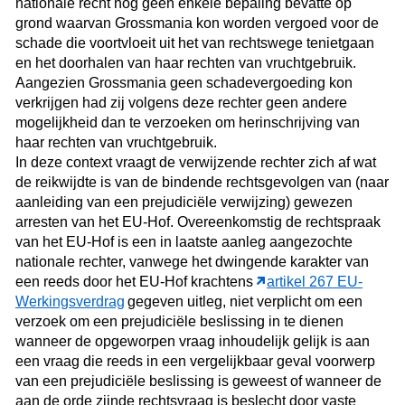
nationale recht nog geen enkele bepaling bevatte op
grond waarvan Grossmania kon worden vergoed voor de
schade die voortvloeit uit het van rechtswege tenietgaan
en het doorhalen van haar rechten van vruchtgebruik.
Aangezien Grossmania geen schadevergoeding kon
verkrijgen had zij volgens deze rechter geen andere
mogelijkheid dan te verzoeken om herinschrijving van
haar rechten van vruchtgebruik.
In deze context vraagt de verwijzende rechter zich af wat
de reikwijdte is van de bindende rechtsgevolgen van (naar
aanleiding van een prejudiciële verwijzing) gewezen
arresten van het EU-Hof.
Overeenkomstig de rechtspraak
van het EU-Hof is een in laatste aanleg aangezochte
nationale rechter, vanwege het dwingende karakter van
een reeds door het EU-Hof krachtens
artikel 267 EU-
Werkingsverdrag
gegeven uitleg, niet verplicht om een
verzoek om een prejudiciële beslissing in te dienen
wanneer de opgeworpen vraag inhoudelijk gelijk is aan
een vraag die reeds in een vergelijkbaar geval voorwerp
van een prejudiciële beslissing is geweest of wanneer de
aan de orde zijnde rechtsvraag is beslecht door vaste