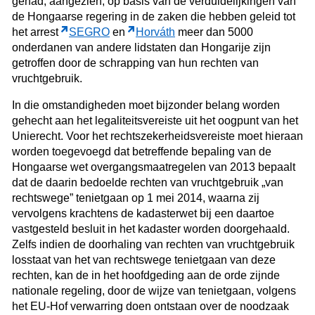
gehad, aangezien, op basis van de verduidelijkingen van
de Hongaarse regering in de zaken die hebben geleid tot
het arrest
SEGRO
en
Horváth
meer dan 5000
onderdanen van andere lidstaten dan Hongarije zijn
getroffen door de schrapping van hun rechten van
vruchtgebruik.
In die omstandigheden moet bijzonder belang worden
gehecht aan het legaliteitsvereiste uit het oogpunt van het
Unierecht.
Voor het rechtszekerheidsvereiste moet hieraan
worden toegevoegd dat betreffende bepaling van de
Hongaarse wet overgangsmaatregelen van 2013 bepaalt
dat de daarin bedoelde rechten van vruchtgebruik „van
rechtswege” tenietgaan op 1 mei 2014, waarna zij
vervolgens krachtens de kadasterwet bij een daartoe
vastgesteld besluit in het kadaster worden doorgehaald.
Zelfs indien de doorhaling van rechten van vruchtgebruik
losstaat van het van rechtswege tenietgaan van deze
rechten, kan de in het hoofdgeding aan de orde zijnde
nationale regeling, door de wijze van tenietgaan, volgens
het EU-Hof verwarring doen ontstaan over de noodzaak