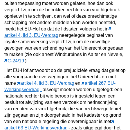
buiten toepassing moet worden gelaten, hoe dan ook
verplicht zijn om de betrokken rechten van vruchtgebruik
opnieuw in te schrijven, dan wel of deze onrechtmatige
schrapping met andere middelen kan worden hersteld,
merkt het EU-Hof op dat de lidstaten volgens het in
artikel 4, lid 3, EU-Verdrag
neergelegde beginsel van
loyale samenwerking verplicht zijn om de onwettige
gevolgen van een schending van het Unierecht ongedaan
te maken (zie ook arrest Windturbines in Aalter en Nevele,
C‑24/19
).
Het EU-Hof antwoordt op de prejudiciële vraag dat gelet op
alle voorgaande overwegingen, het Unierecht - en met
name
artikel 4, lid 3, EU-Verdrag
en
artikel 267 EU-
Werkingsverdrag
-
alsvolgt moeten worden uitgelegd: een
nationale rechter bij wie beroep is ingesteld tegen een
besluit tot afwijzing van een verzoek om herinschrijving
van rechten van vruchtgebruik, die van rechtswege teniet
zijn gegaan en zijn doorgehaald in het kadaster op grond
van een nationale regeling die onverenigbaar is met
artikel 63 EU-Werkingsverdrag
- zoals uitgelegd door het