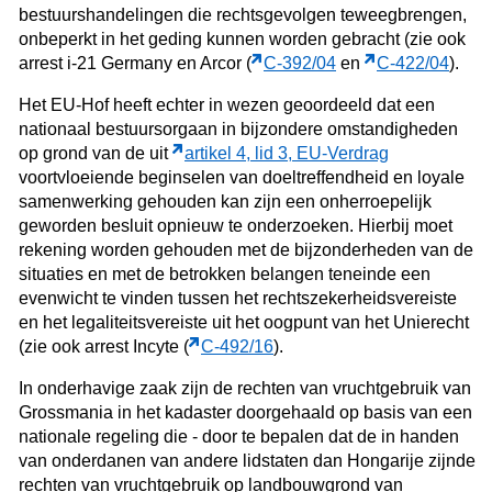
bestuurshandelingen die rechtsgevolgen teweegbrengen,
onbeperkt in het geding kunnen worden gebracht (zie ook
arrest i-21 Germany en Arcor (
C‑392/04
en
C‑422/04
).
Het EU-Hof heeft echter in wezen geoordeeld dat een
nationaal bestuursorgaan in bijzondere omstandigheden
op grond van de uit
artikel 4, lid 3, EU-Verdrag
voortvloeiende beginselen van doeltreffendheid en loyale
samenwerking gehouden kan zijn een onherroepelijk
geworden besluit opnieuw te onderzoeken. Hierbij moet
rekening worden gehouden met de bijzonderheden van de
situaties en met de betrokken belangen teneinde een
evenwicht te vinden tussen het rechtszekerheidsvereiste
en het legaliteitsvereiste uit het oogpunt van het Unierecht
(zie ook arrest Incyte (
C‑492/16
).
In onderhavige zaak zijn de rechten van vruchtgebruik van
Grossmania in het kadaster doorgehaald op basis van een
nationale regeling die - door te bepalen dat de in handen
van onderdanen van andere lidstaten dan Hongarije zijnde
rechten van vruchtgebruik op landbouwgrond van