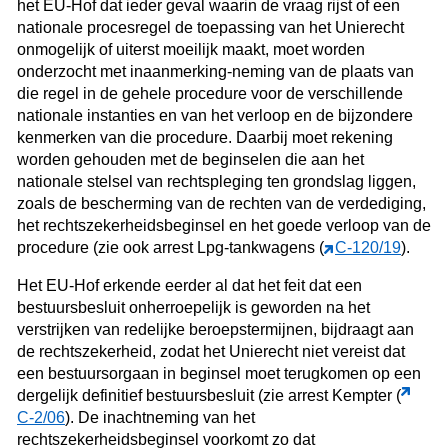
het EU-Hof dat ieder geval waarin de vraag rijst of een
nationale procesregel de toepassing van het Unierecht
onmogelijk of uiterst moeilijk maakt, moet worden
onderzocht met inaanmerking-neming van de plaats van
die regel in de gehele procedure voor de verschillende
nationale instanties en van het verloop en de bijzondere
kenmerken van die procedure. Daarbij moet rekening
worden gehouden met de beginselen die aan het
nationale stelsel van rechtspleging ten grondslag liggen,
zoals de bescherming van de rechten van de verdediging,
het rechtszekerheidsbeginsel en het goede verloop van de
procedure (zie ook arrest Lpg-tankwagens (
C‑120/19
).
Het EU-Hof erkende eerder al dat het feit dat een
bestuursbesluit onherroepelijk is geworden na het
verstrijken van redelijke beroepstermijnen, bijdraagt aan
de rechtszekerheid, zodat het Unierecht niet vereist dat
een bestuursorgaan in beginsel moet terugkomen op een
dergelijk definitief bestuursbesluit (zie arrest Kempter (
C‑2/06
). De inachtneming van het
rechtszekerheidsbeginsel voorkomt zo dat