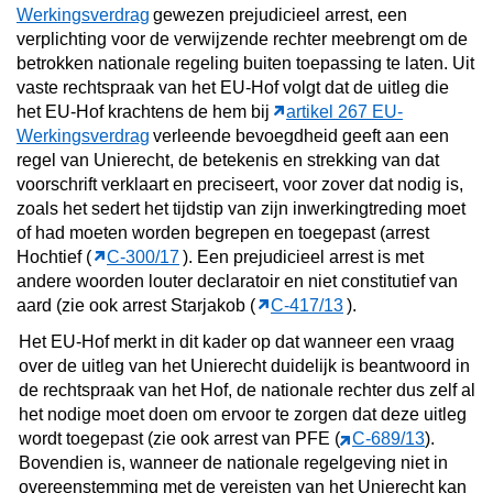
Werkingsverdrag
gewezen prejudicieel arrest, een
verplichting voor de verwijzende rechter meebrengt om de
betrokken nationale regeling buiten toepassing te laten. Uit
vaste rechtspraak van het EU-Hof volgt dat de uitleg die
het EU-Hof krachtens de hem bij
artikel 267 EU-
Werkingsverdrag
verleende bevoegdheid geeft aan een
regel van Unierecht, de betekenis en strekking van dat
voorschrift verklaart en preciseert, voor zover dat nodig is,
zoals het sedert het tijdstip van zijn inwerkingtreding moet
of had moeten worden begrepen en toegepast (arrest
Hochtief (
C‑300/17
). Een prejudicieel arrest is met
andere woorden louter declaratoir en niet constitutief van
aard (zie ook arrest Starjakob (
C‑417/13
).
Het EU-Hof merkt in dit kader op dat wanneer
een vraag
over de uitleg van het Unierecht duidelijk is beantwoord in
de rechtspraak van het Hof, de nationale rechter dus zelf al
het nodige moet doen om ervoor te zorgen dat deze uitleg
wordt toegepast (zie ook arrest van PFE (
C‑689/13
).
Bovendien is, wanneer de nationale regelgeving niet in
overeenstemming met de vereisten van het Unierecht kan