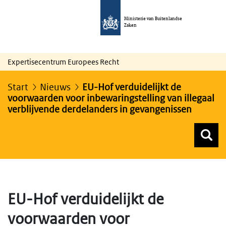
Ministerie van Buitenlandse
Zaken
Expertisecentrum Europees Recht
Start
Nieuws
EU-Hof verduidelijkt de
voorwaarden voor inbewaringstelling van illegaal
verblijvende derdelanders in gevangenissen
Z
Z
Top menu zoeken
EU-Hof verduidelijkt de
voorwaarden voor