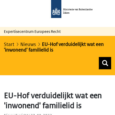
Ministerie van Buitenlandse
Zaken
Expertisecentrum Europees Recht
Start
Nieuws
EU-Hof verduidelijkt wat een
'inwonend' familielid is
Z
Z
Top menu zoeken
EU-Hof verduidelijkt wat een
'inwonend' familielid is