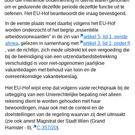
door die inlenende onderneming in dienst waren genomen
om er gedurende dezelfde periode dezelfde functie uit te
oefenen. Het EU-Hof beantwoordt die vraag bevestigend.
In de eerste plaats moet daarbij volgens het EU-Hof
worden onderzocht of het begrip „essentiële
arbeidsvoorwaarden” in de zin van
artikel 5, lid 1, eerste
alinea
, gelezen in samenhang met
artikel 3, lid 1, onder f)
, van de richtlijn, zich mede uitstrekt tot een vergoeding die
bij de beëindiging van een uitzendarbeidsbetrekking
verschuldigd is voor niet-opgenomen jaarlijkse
vakantiedagen met behoud van loon en de
overeenkomstige vakantietoeslag.
Het EU-Hof wijst erop dat volgens vaste rechtspraak bij de
uitlegging van een Unierechtelijke bepaling niet alleen
rekening dient te worden gehouden met haar
bewoordingen, maar ook met de context en de
doelstellingen van de regeling waarvan zij deel uitmaakt
(zie ook arrest Magistrat der Stadt Wien (Grand
Hamster ‑ II),
C‑357/20
).