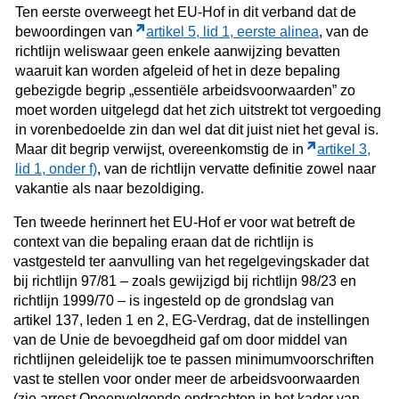
Ten eerste overweegt het EU-Hof in dit verband dat de
bewoordingen van
artikel 5, lid 1, eerste alinea
, van de
richtlijn weliswaar geen enkele aanwijzing bevatten
waaruit kan worden afgeleid of het in deze bepaling
gebezigde begrip „essentiële arbeidsvoorwaarden” zo
moet worden uitgelegd dat het zich uitstrekt tot vergoeding
in vorenbedoelde zin dan wel dat dit juist niet het geval is.
Maar dit begrip verwijst, overeenkomstig de in
artikel 3,
lid 1, onder f)
, van de richtlijn vervatte definitie zowel naar
vakantie als naar bezoldiging.
Ten tweede herinnert het EU-Hof er voor wat betreft de
context van die bepaling eraan dat de richtlijn is
vastgesteld ter aanvulling van het regelgevingskader dat
bij richtlijn 97/81 – zoals gewijzigd bij richtlijn 98/23 en
richtlijn 1999/70 – is ingesteld op de grondslag van
artikel 137, leden 1 en 2, EG-Verdrag, dat de instellingen
van de Unie de bevoegdheid gaf om door middel van
richtlijnen geleidelijk toe te passen minimumvoorschriften
vast te stellen voor onder meer de arbeidsvoorwaarden
(zie arrest Opeenvolgende opdrachten in het kader van