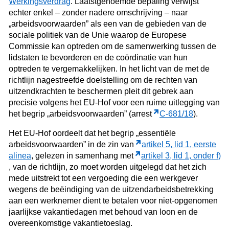
Werkingsverdrag
. Laatstgenoemde bepaling verwijst
echter enkel – zonder nadere omschrijving – naar
„arbeidsvoorwaarden” als een van de gebieden van de
sociale politiek van de Unie waarop de Europese
Commissie kan optreden om de samenwerking tussen de
lidstaten te bevorderen en de coördinatie van hun
optreden te vergemakkelijken. In het licht van de met de
richtlijn nagestreefde doelstelling om de rechten van
uitzendkrachten te beschermen pleit dit gebrek aan
precisie volgens het EU-Hof voor een ruime uitlegging van
het begrip „arbeidsvoorwaarden” (arrest
C‑681/18
).
Het EU-Hof oordeelt dat het begrip „essentiële
arbeidsvoorwaarden” in de zin van
artikel 5, lid 1, eerste
alinea
, gelezen in samenhang met
artikel 3, lid 1, onder f)
, van de richtlijn, zo moet worden uitgelegd dat het zich
mede uitstrekt tot een vergoeding die een werkgever
wegens de beëindiging van de uitzendarbeidsbetrekking
aan een werknemer dient te betalen voor niet-opgenomen
jaarlijkse vakantiedagen met behoud van loon en de
overeenkomstige vakantietoeslag.