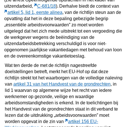
uitzendarbeid,
C‑681/18
).
Derhalve biedt de context van
artikel 5, lid 1, eerste alinea
, van de richtlijn steun aan de
opvatting dat het in deze bepaling gebezigde begrip
„essentiële arbeidsvoorwaarden” zo moet worden
uitgelegd dat het zich mede uitstrekt tot een vergoeding die
de werkgever wegens de beëindiging van de
uitzendarbeidsbetrekking verschuldigd is voor niet-
opgenomen jaarlijkse vakantiedagen met behoud van loon
en de overeenkomstige vakantietoeslag.
Wat ten derde de met de richtlijn nagestreefde
doelstellingen betreft, merkt het EU-Hof op dat deze
richtlijn strekt tot het waarborgen van de volledige naleving
van
artikel 31 van het Handvest van de grondrechten
, in
lid 1 waarvan op algemene wijze het recht van iedere
werknemer op gezonde, veilige en waardige
arbeidsomstandigheden is erkend. In de toelichtingen bij
het Handvest van de grondrechten staat in dit verband te
lezen dat de uitdrukking „arbeidsvoorwaarden” moet
worden opgevat in de zin van
artikel 156 EU-