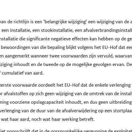
 van de richtlijn is een ‘belangrijke wijziging’ een wijziging van de
een installatie, een stookinstallatie, een afvalverbrandingsinstal
stallatie die significante negatieve effecten kan hebben op de 
e bewoordingen van die bepaling blijkt volgens het EU-Hof dat een
den aangemerkt wanneer twee voorwaarden zijn vervuld, waarvan
jziging inhoudt en de tweede op de mogelijke gevolgen ervan. 
f cumulatief van aard.
eerste voorwaarde oordeelt het EU-Hof dat de enkele verlenging 
r afvalstoffen op zich geen wijziging van de omtrek van de install
ing voorziene opslagcapaciteit inhoudt, en dus geen uitbreiding 
verlenging van de duur van de afvalverwijdering op een stortplaa
h wat haar aard, noch wat haar werking betreft.
niet voorschrijft dat in de oorspronkelijke vergunning de exploit