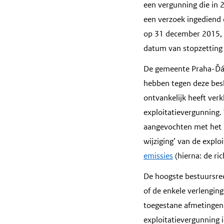
een vergunning die in 
een verzoek ingediend 
op 31 december 2015, ui
datum van stopzetting 
De gemeente Praha-Ďábl
hebben tegen deze besli
ontvankelijk heeft verk
exploitatievergunning. 
aangevochten met het b
wijziging’ van de expl
emissies
(hierna: de ric
De hoogste bestuursrech
of de enkele verlenging
toegestane afmetingen v
exploitatievergunning 