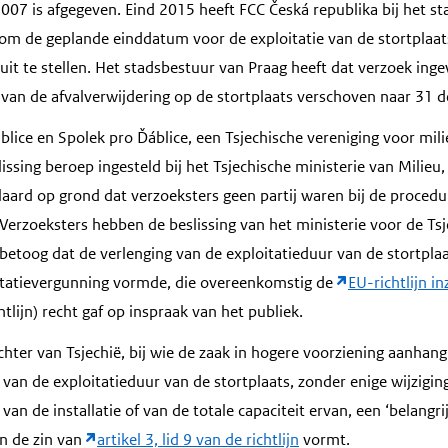
2007 is afgegeven. Eind 2015 heeft FCC Česká republika bij het s
om de geplande einddatum voor de exploitatie van de stortplaats
t te stellen. Het stadsbestuur van Praag heeft dat verzoek ingew
van de afvalverwijdering op de stortplaats verschoven naar 31
ice en Spolek pro Ďáblice, een Tsjechische vereniging voor mil
ssing beroep ingesteld bij het Tsjechische ministerie van Milieu,
laard op grond dat verzoeksters geen partij waren bij de procedur
Verzoeksters hebben de beslissing van het ministerie voor de Tsj
etoog dat de verlenging van de exploitatieduur van de stortplaa
oitatievergunning vormde, die overeenkomstig de
EU-richtlijn in
htlijn) recht gaf op inspraak van het publiek.
ter van Tsjechië, bij wie de zaak in hogere voorziening aanhangi
 van de exploitatieduur van de stortplaats, zonder enige wijzigi
an de installatie of van de totale capaciteit ervan, een ‘belangrij
in de zin van
artikel 3, lid 9 van de richtlijn
vormt.