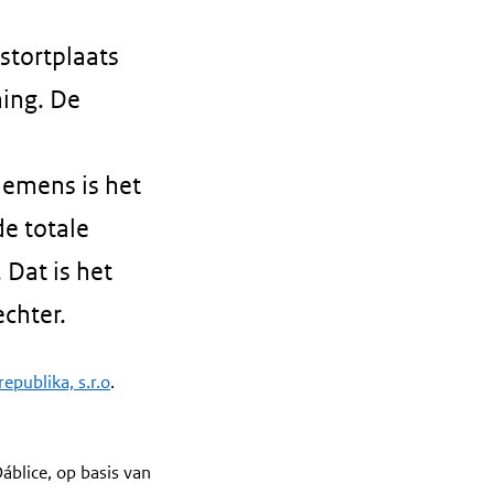
stortplaats
ning. De
nemens is het
de totale
 Dat is het
chter.
epublika, s.r.o
.
áblice, op basis van