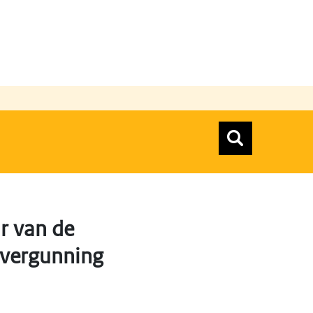
n
Zoeken
Zoekform
Top menu zoeken
r van de
e vergunning