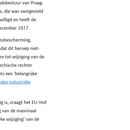
tadsbestuur van Praag
, die was vastgesteld
illigd en heeft de
 december 2017.
ieubescherming,
 dat dit beroep niet-
e tot wijziging van de
echische rechter
ts een ‘belangrijke
zake industriële
g is, vraagt het EU-Hof
ng van de maximaal
ke wijziging’ van de