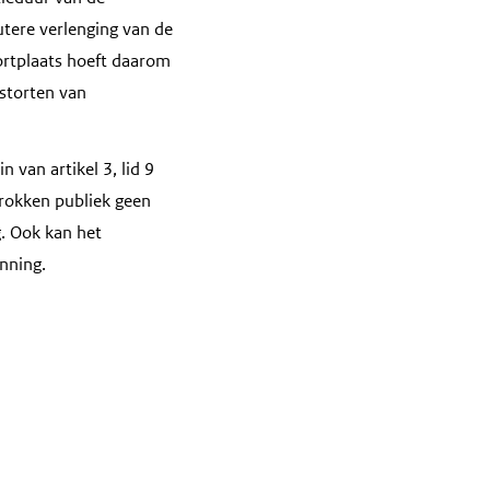
utere verlenging van de
ortplaats hoeft daarom
 storten van
n van artikel 3, lid 9
etrokken publiek geen
g. Ook kan het
nning.