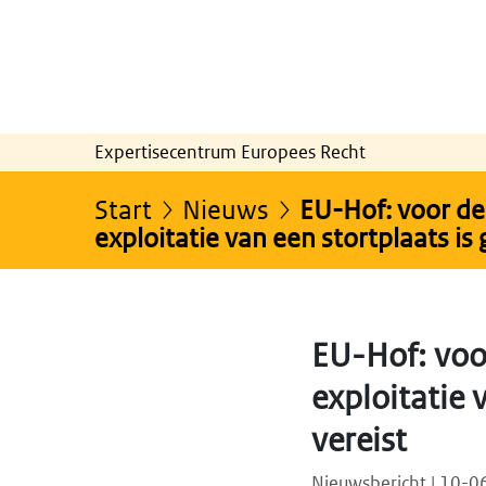
Expertisecentrum Europees Recht
Start
Nieuws
EU-Hof: voor de
exploitatie van een stortplaats i
EU-Hof: voo
exploitatie 
vereist
Nieuwsbericht | 10-