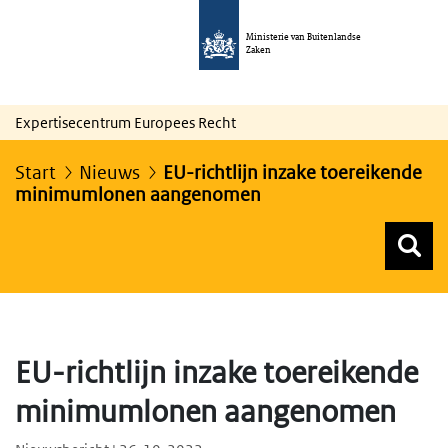
Ministerie van Buitenlandse
Zaken
Expertisecentrum Europees Recht
Start
Nieuws
EU-richtlijn inzake toereikende
minimumlonen aangenomen
Z
Z
Top menu zoeken
EU-richtlijn inzake toereikende
minimumlonen aangenomen