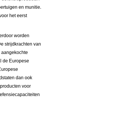
ertuigen en munitie.
oor het eerst
ierdoor worden
e strijdkrachten van
jk aangekochte
al de Europese
 Europese
dstaten dan ook
eproducten voor
efensiecapaciteiten