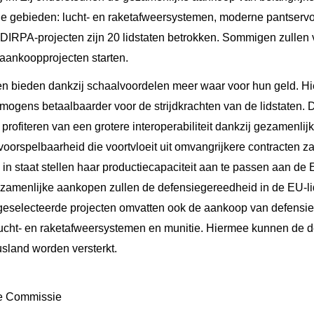
rie gebieden: lucht- en raketafweersystemen, moderne pantservo
DIRPA-projecten zijn 20 lidstaten betrokken. Sommigen zullen v
aankoopprojecten starten.
 bieden dankzij schaalvoordelen meer waar voor hun geld. H
mogens betaalbaarder voor de strijdkrachten van de lidstaten. D
 profiteren van een grotere interoperabiliteit dankzij gezamenli
voorspelbaarheid die voortvloeit uit omvangrijkere contracten z
n in staat stellen haar productiecapaciteit aan te passen aan de
zamenlijke aankopen zullen de defensiegereedheid in de EU-li
geselecteerde projecten omvatten ook de aankoop van defensi
ucht- en raketafweersystemen en munitie. Hiermee kunnen de d
sland worden versterkt.
e Commissie