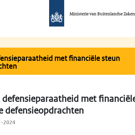
Ministerie van Buitenlandse Zake
fensieparaatheid met financiële steun
chten
 defensieparaatheid met financiël
e defensieopdrachten
11-2024