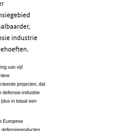
er
nsiegebied
albaarder,
sie industrie
behoeften.
ng van vijf
ntere
cteerde projecten, dat
 defensie-industrie
 (dus in totaal een
de Europese
e defensieproducten