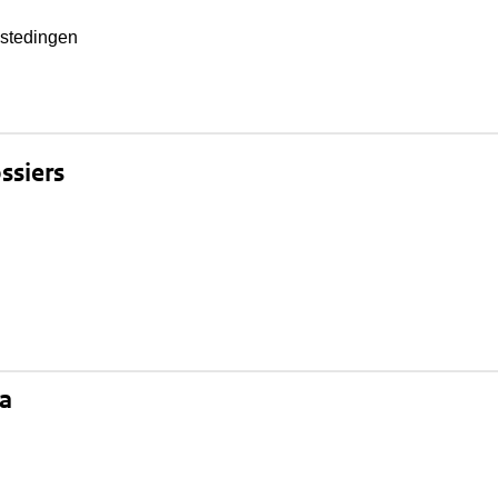
estedingen
ssiers
na