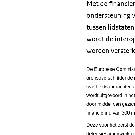
Met de financier
ondersteuning v
tussen lidstate
wordt de interop
worden versterk
De Europese Commissie
grensoverschrijdende p
overheidsopdrachten op
wordt uitgevoerd in he
door middel van gezam
financiering van
300 mi
Deze voor het eerst do
defensiesamenwerking 