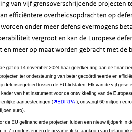
ing van vijf grensoverschrijdende projecten t
an efficiëntere overheidsopdrachten op defe
n worden onder meer defensievermogens beta
erabiliteit vergroot en kan de Europese defen
t en meer op maat worden gebracht met de 
 gaf op 14 november 2024 haar goedkeuring aan de financieri
rojecten ter ondersteuning van beter gecoördineerde en efficië
 defensiegebied tussen de EU-lidstaten. Elk van de vijf gesele
t kader van het instrument voor de ontwikkeling van de Europese
enlijke aanbestedingen (
EDIRPA
), ontvangt 60 miljoen euro
ljoen euro).
or de EU gefinancierde projecten luiden een nieuw tijdperk in 
in. Zij ondersteunen de gezamenlijke aankoop van belangrijk