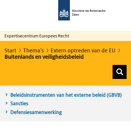
Ministerie van Buitenlandse
Zaken
Expertisecentrum Europees Recht
Start
Thema's
Extern optreden van de EU
Buitenlands en veiligheidsbeleid
Z
Z
Top menu zoeken
Beleidsinstrumenten van het externe beleid (GBVB)
Sancties
Defensiesamenwerking