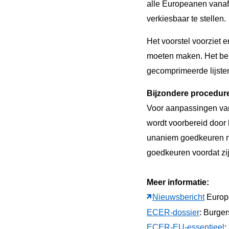
alle Europeanen vanaf 1
verkiesbaar te stellen.
Het voorstel voorziet 
moeten maken. Het bep
gecomprimeerde lijsten
Bijzondere procedure
Voor aanpassingen va
wordt voorbereid door
unaniem goedkeuren n
goedkeuren voordat zij
Meer informatie:
Nieuwsbericht
Europ
ECER-dossier
: Burge
ECER-EU-essentieel
: