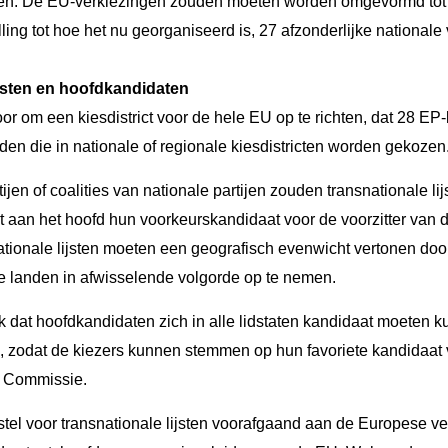
men. De EU-verkiezingen zouden moeten worden omgevormd to
lling tot hoe het nu georganiseerd is, 27 afzonderlijke nationale
ijsten en hoofdkandidaten
or om een kiesdistrict voor de hele EU op te richten, dat 28 E
den die in nationale of regionale kiesdistricten worden gekozen
ijen of coalities van nationale partijen zouden transnationale l
t aan het hoofd hun voorkeurskandidaat voor de voorzitter van
ionale lijsten moeten een geografisch evenwicht vertonen door 
e landen in afwisselende volgorde op te nemen.
ook dat hoofdkandidaten zich in alle lidstaten kandidaat moeten 
U, zodat de kiezers kunnen stemmen op hun favoriete kandidaat 
e Commissie.
tel voor transnationale lijsten voorafgaand aan de Europese v