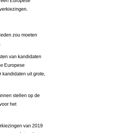
t één Europese
 verkiezingen.
P-leden zou moeten
.
ijsten van kandidaten
 de Europese
kandidaten uit grote,
kunnen stellen op de
voor het
erkiezingen van 2019