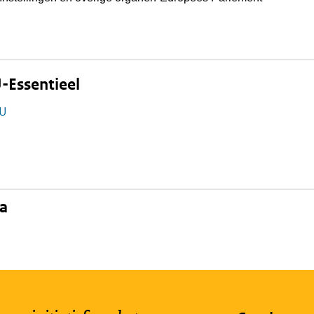
-Essentieel
EU
na