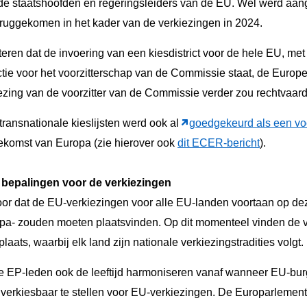
de staatshoofden en regeringsleiders van de EU. Wel werd aan
eruggekomen in het kader van de verkiezingen in 2024.
en dat de invoering van een kiesdistrict voor de hele EU, met 
ctie voor het voorzitterschap van de Commissie staat, de Euro
ezing van de voorzitter van de Commissie verder zou rechtvaard
ransnationale kieslijsten werd ook al
goedgekeurd als een vo
oekomst van Europa (zie hierover ook
dit ECER-bericht
).
bepalingen voor de verkiezingen
or dat de EU-verkiezingen voor alle EU-landen voortaan op deze
pa- zouden moeten plaatsvinden. Op dit momenteel vinden de 
aats, waarbij elk land zijn nationale verkiezingstradities volgt.
 de EP-leden ook de leeftijd harmoniseren vanaf wanneer EU-bur
verkiesbaar te stellen voor EU-verkiezingen. De Europarlementa