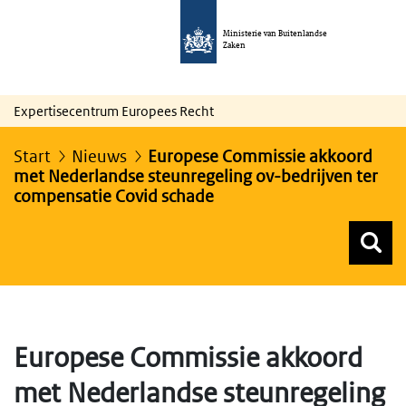
Ministerie van Buitenlandse
Zaken
Expertisecentrum Europees Recht
Start
Nieuws
Europese Commissie akkoord
met Nederlandse steunregeling ov-bedrijven ter
compensatie Covid schade
Z
Z
Top menu zoeken
Europese Commissie akkoord
met Nederlandse steunregeling