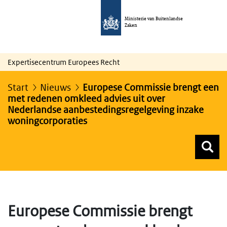
Ministerie van Buitenlandse
Zaken
Expertisecentrum Europees Recht
Start
Nieuws
Europese Commissie brengt een
met redenen omkleed advies uit over
Nederlandse aanbestedingsregelgeving inzake
woningcorporaties
Z
Z
Top menu zoeken
Europese Commissie brengt