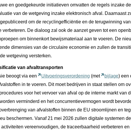
ieuwe en goedgekeurde initiatieven omvatten de regels inzake d
aluatie van de wetgeving inzake elektronisch afval. Daarnaast z
epubliceerd om de recyclingefficiëntie en de terugwinning van 
te verbeteren. De dialoog zal ook de aanzet geven tot een open
roepen om binnenkort bewijsmateriaal aan te voeren. De nie
lende dimensies van de circulaire economie en zullen de transit
nde wetgeving versterken.
sificatie van afvaltransporten
ie beoogt via een
Uitvoeringsverordening
(met
bijlage
) een 
alstoffen in te voeren. Dit moet bedrijven in staat stellen om o
 procedures voor het vervoer van afval op de interne markt van
 worden verminderd en het concurrentievermogen wordt bevorder
verbrenging van afvalstoffen binnen de EU stroomlijnen en teg
ieu beschermen. Vanaf 21 mei 2026 zullen digitale systemen d
 activiteiten vereenvoudigen, de traceerbaarheid verbeteren en