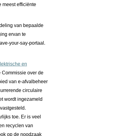
 meest efficiënte
ndeling van bepaalde
ing ervan te
ave-your-say-portaal.
elektrische en
e Commissie over de
bied van e-afvalbeheer
urrerende circulaire
iet wordt ingezameld
 vastgesteld.
ijks toe. Er is veel
 en recyclen van
t ook op de noodzaak