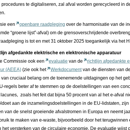
procedures te digitaliseren, zal afval worden gerecycleerd in de
en.
ssie een
openbare raadpleging
over de harmonisatie van de i
mde “groene lijst”-afval) om de grensoverschrijdende overbreng
aadpleging is tot en met 31 oktober 2025 toegankelijk via het H
tlijn afgedankte elektrische en elektronische apparatuur
 de Commissie ook een
evaluatie
van de
richtlijn afgedankte 
uur (AEEA)
(zie ook het
Werkdocument
van de diensten van d
s van cruciaal belang om de toenemende uitdagingen op het ge
-regels beter af te stemmen op de doelstellingen van een conc
acunes, zoals het feit dat bijna 50 procent van al het e-afval n
oldoet aan de inzamelingsdoelstellingen in de EU-lidstaten, zijn
en van de snelst groeiende afvalstromen in Europa en neemt jaarl
bruik te maken van e-waste, bijvoorbeeld door het terugwinnen
en het versterken van de circulaire economie. De evaluatie wijs