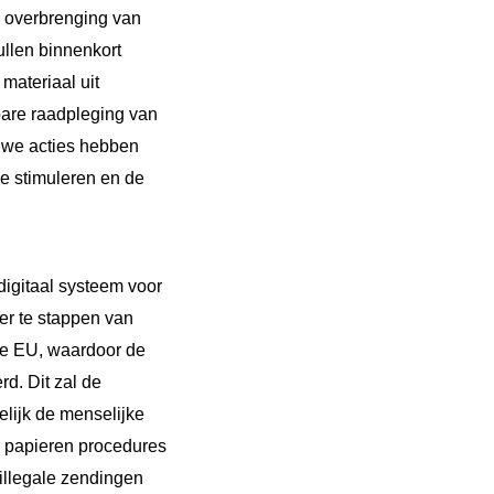
e overbrenging van
ullen binnenkort
materiaal uit
bare raadpleging van
uwe acties hebben
ie stimuleren en de
digitaal systeem voor
ver te stappen van
 de EU, waardoor de
d. Dit zal de
elijk de menselijke
e papieren procedures
 illegale zendingen