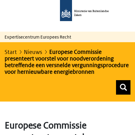
Ministerie van Buitenlandse
Zaken
Expertisecentrum Europees Recht
Start
Nieuws
Europese Commissie
presenteert voorstel voor noodverordening
betreffende een versnelde vergunningsprocedure
voor hernieuwbare energiebronnen
Z
Z
Top menu zoeken
Europese Commissie