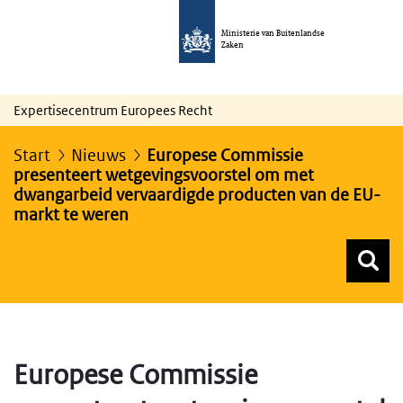
Ministerie van Buitenlandse
Zaken
Expertisecentrum Europees Recht
Start
Nieuws
Europese Commissie
presenteert wetgevingsvoorstel om met
dwangarbeid vervaardigde producten van de EU-
markt te weren
Z
Z
Top menu zoeken
Europese Commissie