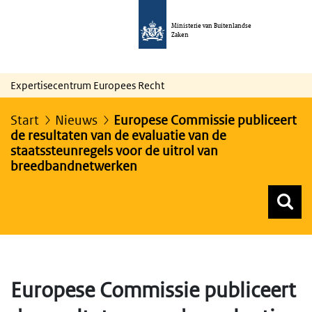
Ministerie van Buitenlandse
Zaken
Expertisecentrum Europees Recht
Start
Nieuws
Europese Commissie publiceert
de resultaten van de evaluatie van de
staatssteunregels voor de uitrol van
breedbandnetwerken
Z
Z
Top menu zoeken
Europese Commissie publiceert